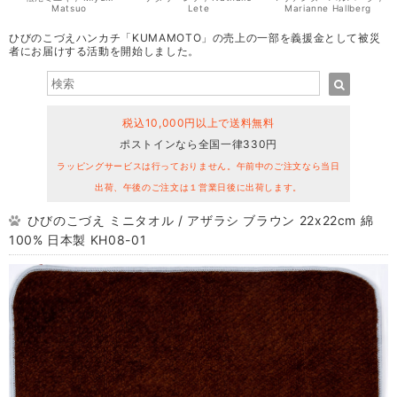
Matsuo
Lete
Marianne Hallberg
ひびのこづえハンカチ「KUMAMOTO」の売上の一部を義援金として被災
者にお届けする活動を開始しました。
税込10,000円以上で送料無料
ポストインなら全国一律330円
ラッピングサービスは行っておりません。午前中のご注文なら当日
出荷、午後のご注文は１営業日後に出荷します。
ひびのこづえ ミニタオル / アザラシ ブラウン 22x22cm 綿
100% 日本製 KH08-01