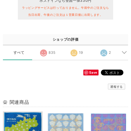
ポストインなら全国一律330円
ラッピングサービスは行っておりません。午前中のご注文なら
当日出荷、午後のご注文は１営業日後に出荷します。
ショップの評価
すべて
835
19
2
Save
通報する
関連商品