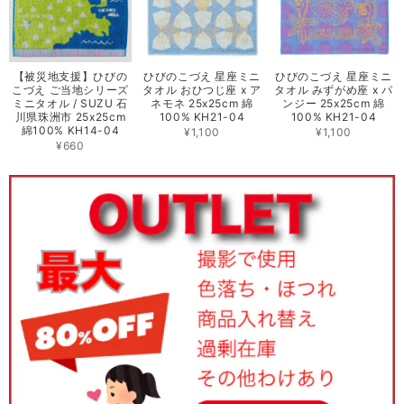
【被災地支援】ひびの
ひびのこづえ 星座ミニ
ひびのこづえ 星座ミニ
こづえ ご当地シリーズ
タオル おひつじ座 x ア
タオル みずがめ座 x パ
ミニタオル / SUZU 石
ネモネ 25x25cm 綿
ンジー 25x25cm 綿
川県珠洲市 25x25cm
100% KH21-04
100% KH21-04
綿100% KH14-04
¥1,100
¥1,100
¥660