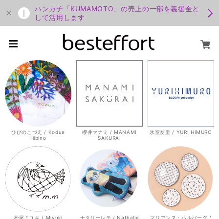
ハンカチ「KUMAMOTO」の売上の一部を義援金と
して活用します
ひびのこづえ / Kodue
櫻井マナミ / MANAMI
氷室友里 / YURI HIMURO
Hibino
SAKURAI
松尾ミユキ / Miyuki
ナタリーレテ / Nathalie
マリアンヌ・ハルバーグ /