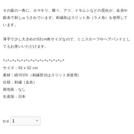
その森の一角に、カマキリ、蝶々、アリ、イモムシなどの昆虫が、金糸や
銀糸で刺しゅうされています。刺繍糸はスリット糸（ラメ糸）を使用して
います。
薄手で少し大きめの52cm角サイズなので、ミニスカーフやヘアバンドとし
てもお使いいただけます。
*+*+*+*+*+*+*+*+*+*+*+*+*+*
サイズ：52 x 52 cm
素材：綿100%（刺繍部分はスリット糸使用）
仕様：刺繍（金糸）
個包装：なし
生産国：日本
数量