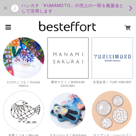
ハンカチ「KUMAMOTO」の売上の一部を義援金と
して活用します
ひびのこづえ / Kodue
櫻井マナミ / MANAMI
氷室友里 / YURI HIMURO
Hibino
SAKURAI
松尾ミユキ / Miyuki
ナタリーレテ / Nathalie
マリアンヌ・ハルバーグ /