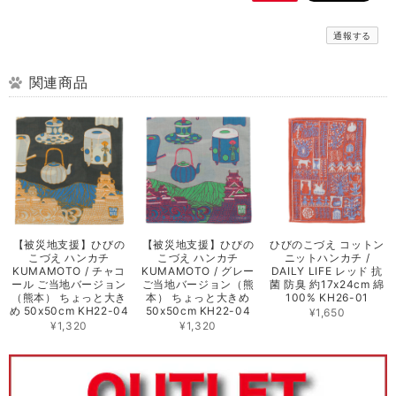
通報する
関連商品
【被災地支援】ひびの
【被災地支援】ひびの
ひびのこづえ コットン
こづえ ハンカチ
こづえ ハンカチ
ニットハンカチ /
KUMAMOTO / チャコ
KUMAMOTO / グレー
DAILY LIFE レッド 抗
ール ご当地バージョン
ご当地バージョン（熊
菌 防臭 約17x24cm 綿
（熊本） ちょっと大き
本） ちょっと大きめ
100% KH26-01
め 50x50cm KH22-04
50x50cm KH22-04
¥1,650
¥1,320
¥1,320