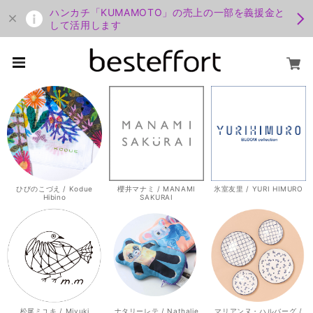
ハンカチ「KUMAMOTO」の売上の一部を義援金と
して活用します
ひびのこづえ / Kodue
櫻井マナミ / MANAMI
氷室友里 / YURI HIMURO
Hibino
SAKURAI
松尾ミユキ / Miyuki
ナタリーレテ / Nathalie
マリアンヌ・ハルバーグ /