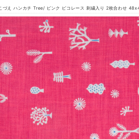
づえ ハンカチ Tree/ ピンク ピコレース 刺繍入り 2枚合わせ 48x48