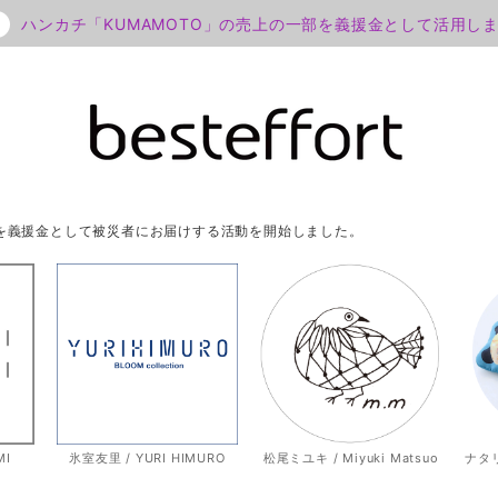
ハンカチ「KUMAMOTO」の売上の一部を義援金として活用し
部を義援金として被災者にお届けする活動を開始しました。
MI
氷室友里 / YURI HIMURO
松尾ミユキ / Miyuki Matsuo
ナタリー