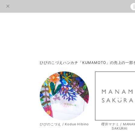
ひびのこづえハンカチ「KUMAMOTO」の売上の一
ひびのこづえ / Kodue Hibino
櫻井マナミ / MANA
SAKURAI