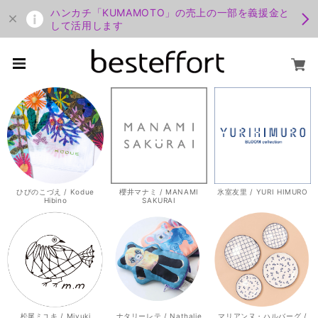
ハンカチ「KUMAMOTO」の売上の一部を義援金と
して活用します
ひびのこづえ / Kodue
櫻井マナミ / MANAMI
氷室友里 / YURI HIMURO
Hibino
SAKURAI
松尾ミユキ / Miyuki
ナタリーレテ / Nathalie
マリアンヌ・ハルバーグ /