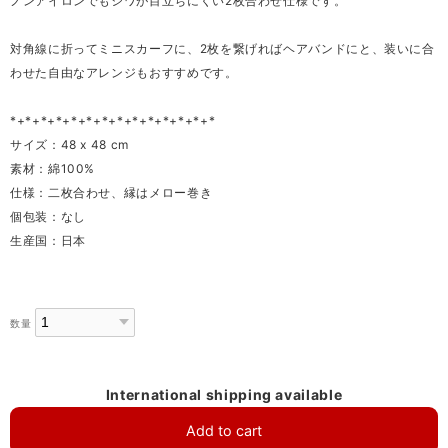
ノンアイロンでもシワが目立ちにくい2枚合わせ仕様です。
対角線に折ってミニスカーフに、2枚を繋げればヘアバンドにと、装いに合
わせた自由なアレンジもおすすめです。
*+*+*+*+*+*+*+*+*+*+*+*+*+*
サイズ：48 x 48 cm
素材：綿100%
仕様：二枚合わせ、縁はメロー巻き
個包装：なし
生産国：日本
数量
International shipping available
Add to cart