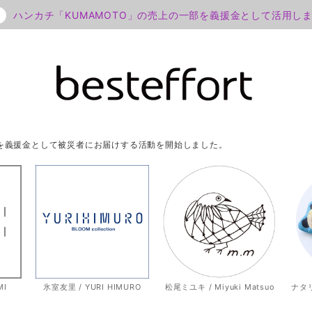
ハンカチ「KUMAMOTO」の売上の一部を義援金として活用し
部を義援金として被災者にお届けする活動を開始しました。
MI
氷室友里 / YURI HIMURO
松尾ミユキ / Miyuki Matsuo
ナタリー