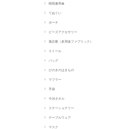
晴雨兼用傘
てぬぐい
ポーチ
ビーズアクセサリー
風呂敷（多用途ファブリック）
ストール
バッグ
ひのきのはきもの
マフラー
手袋
今治タオル
ステーショナリー
テーブルウェア
マスク