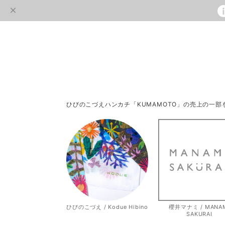
ひびのこづえハンカチ「KUMAMOTO」の売上の一
ひびのこづえ / Kodue Hibino
櫻井マナミ / MANA
SAKURAI