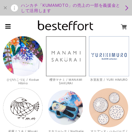
ハンカチ「KUMAMOTO」の売上の一部を義援金と
して活用します
ひびのこづえ / Kodue
櫻井マナミ / MANAMI
氷室友里 / YURI HIMURO
Hibino
SAKURAI
松尾ミユキ / Miyuki
ナタリーレテ / Nathalie
マリアンヌ・ハルバーグ /