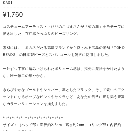
KA01
¥1,760
コスチュームアーティスト・ひびのこづえさんが「菊の花」をモチーフに
描き出した、存在感たっぷりのビーズリング。
素材には、世界の名だたる高級ブランドから愛される広島の老舗「TOHO
BEADS」の日本製ビーズとスパンコールを贅沢に使用しました。
一針ずつ丁寧に編み上げられたボリューム感は、指先に魔法をかけたよう
な、唯一無二の華やかさ。
きらびやかなゴールドやシルバー、凛としたブラック、そして装いのアク
セントになるポップなピンクやサクラなど、あなたの日常に寄り添う豊富
なカラーバリエーションを揃えました。
*+*+*+*+*+*+*+*+*+*+*+*+*+*
サイズ：（ヘッド部）直径約2.5cm、高さ約2cm、（リング部）内径約