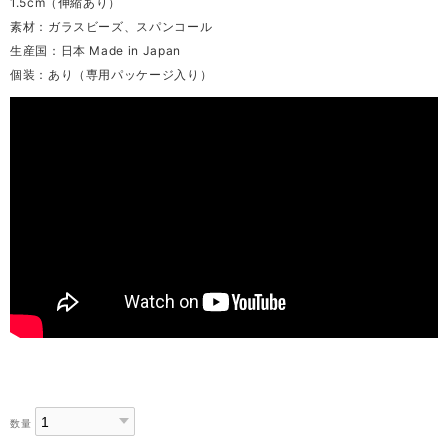
1.5cm（伸縮あり）
素材：ガラスビーズ、スパンコール
生産国：日本 Made in Japan
個装：あり（専用パッケージ入り）
数量