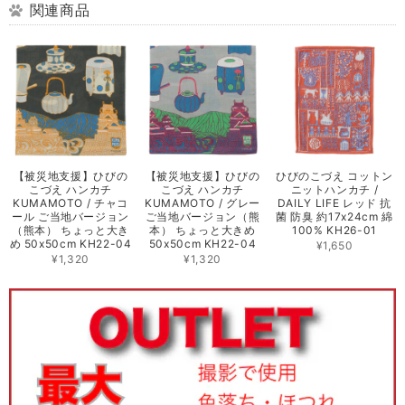
関連商品
【被災地支援】ひびの
【被災地支援】ひびの
ひびのこづえ コットン
こづえ ハンカチ
こづえ ハンカチ
ニットハンカチ /
KUMAMOTO / チャコ
KUMAMOTO / グレー
DAILY LIFE レッド 抗
ール ご当地バージョン
ご当地バージョン（熊
菌 防臭 約17x24cm 綿
（熊本） ちょっと大き
本） ちょっと大きめ
100% KH26-01
め 50x50cm KH22-04
50x50cm KH22-04
¥1,650
¥1,320
¥1,320