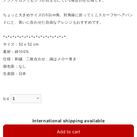
ノンアイロンでもシワが目立ちにくい2枚合わせ仕様です。
ちょっと大きめサイズの52cm角。対角線に折ってミニスカーフやヘアバン
ドにと、装いに合わせた自由なアレンジもおすすめです。
*+*+*+*+*+*+*+*+*+*+*+*+*+*
サイズ：52 x 52 cm
素材：綿100%
仕様：刺繍、二枚合わせ、縁はメロー巻き
個包装：なし
生産国：日本
数量
International shipping available
Add to cart