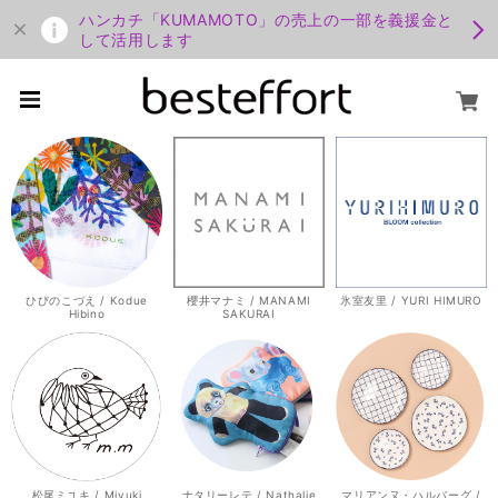
ハンカチ「KUMAMOTO」の売上の一部を義援金と
して活用します
ひびのこづえ / Kodue
櫻井マナミ / MANAMI
氷室友里 / YURI HIMURO
Hibino
SAKURAI
松尾ミユキ / Miyuki
ナタリーレテ / Nathalie
マリアンヌ・ハルバーグ /