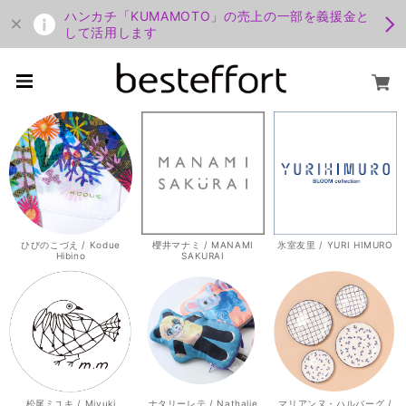
ハンカチ「KUMAMOTO」の売上の一部を義援金と
して活用します
ひびのこづえ / Kodue
櫻井マナミ / MANAMI
氷室友里 / YURI HIMURO
Hibino
SAKURAI
松尾ミユキ / Miyuki
ナタリーレテ / Nathalie
マリアンヌ・ハルバーグ /