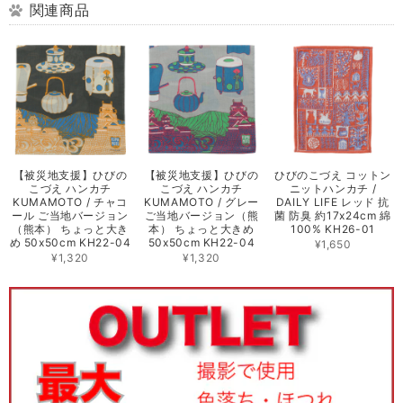
関連商品
【被災地支援】ひびの
【被災地支援】ひびの
ひびのこづえ コットン
こづえ ハンカチ
こづえ ハンカチ
ニットハンカチ /
KUMAMOTO / チャコ
KUMAMOTO / グレー
DAILY LIFE レッド 抗
ール ご当地バージョン
ご当地バージョン（熊
菌 防臭 約17x24cm 綿
（熊本） ちょっと大き
本） ちょっと大きめ
100% KH26-01
め 50x50cm KH22-04
50x50cm KH22-04
¥1,650
¥1,320
¥1,320