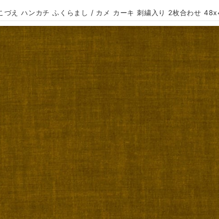
づえ ハンカチ ふくらまし / カメ カーキ 刺繍入り 2枚合わせ 48x48