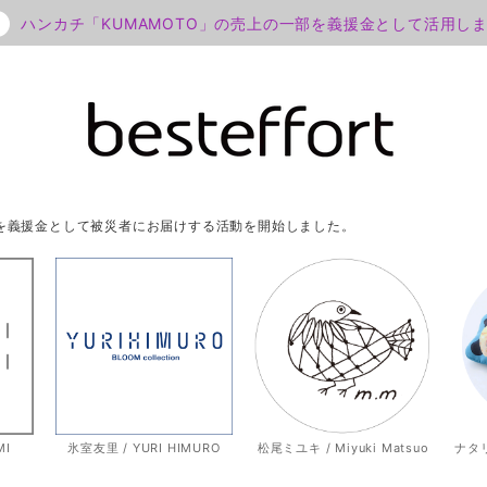
ハンカチ「KUMAMOTO」の売上の一部を義援金として活用し
部を義援金として被災者にお届けする活動を開始しました。
MI
氷室友里 / YURI HIMURO
松尾ミユキ / Miyuki Matsuo
ナタリー