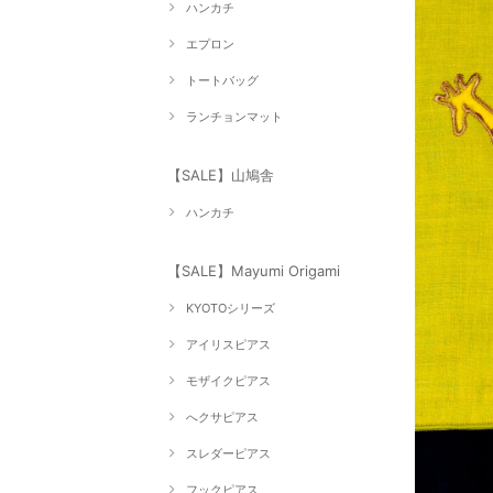
ハンカチ
エプロン
トートバッグ
ランチョンマット
【SALE】山鳩舎
ハンカチ
【SALE】Mayumi Origami
KYOTOシリーズ
アイリスピアス
モザイクピアス
へクサピアス
スレダーピアス
フックピアス