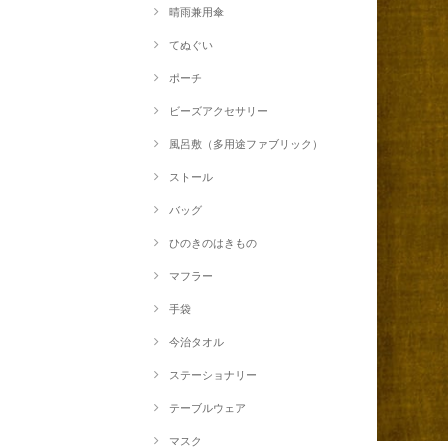
晴雨兼用傘
てぬぐい
ポーチ
ビーズアクセサリー
風呂敷（多用途ファブリック）
ストール
バッグ
ひのきのはきもの
マフラー
手袋
今治タオル
ステーショナリー
テーブルウェア
マスク