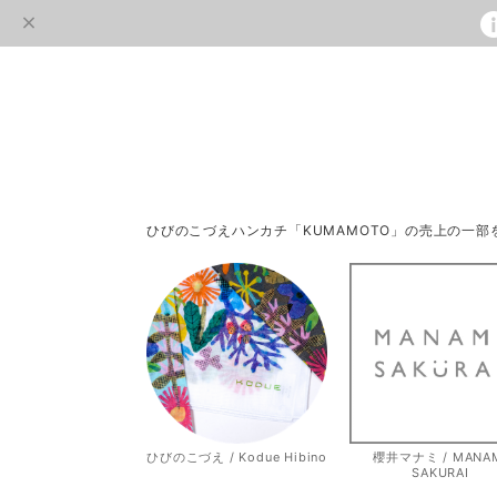
ひびのこづえハンカチ「KUMAMOTO」の売上の一
ひびのこづえ / Kodue Hibino
櫻井マナミ / MANA
SAKURAI