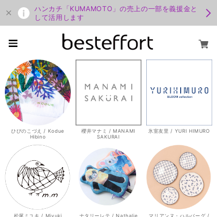
ハンカチ「KUMAMOTO」の売上の一部を義援金と
して活用します
ひびのこづえ / Kodue
櫻井マナミ / MANAMI
氷室友里 / YURI HIMURO
Hibino
SAKURAI
松尾ミユキ / Miyuki
ナタリーレテ / Nathalie
マリアンヌ・ハルバーグ /