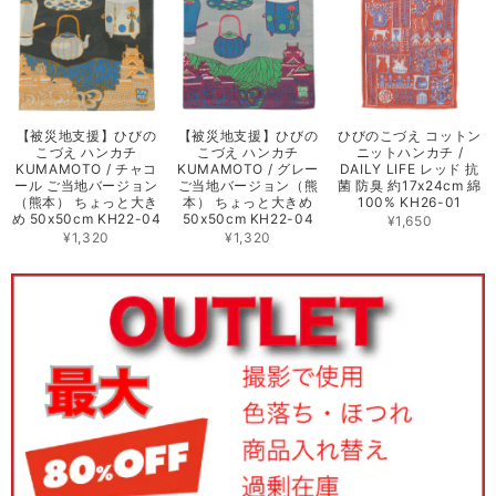
【被災地支援】ひびの
【被災地支援】ひびの
ひびのこづえ コットン
こづえ ハンカチ
こづえ ハンカチ
ニットハンカチ /
KUMAMOTO / チャコ
KUMAMOTO / グレー
DAILY LIFE レッド 抗
ール ご当地バージョン
ご当地バージョン（熊
菌 防臭 約17x24cm 綿
（熊本） ちょっと大き
本） ちょっと大きめ
100% KH26-01
め 50x50cm KH22-04
50x50cm KH22-04
¥1,650
¥1,320
¥1,320