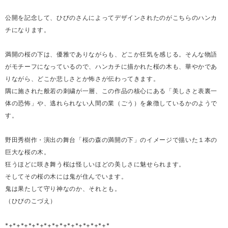
公開を記念して、ひびのさんによってデザインされたのがこちらのハンカ
チになります。
満開の桜の下は、優雅でありながらも、どこか狂気を感じる。そんな物語
がモチーフになっているので、ハンカチに描かれた桜の木も、華やかであ
りながら、どこか悲しさとか怖さが伝わってきます。
隅に施された般若の刺繍が一層、この作品の核心にある「美しさと表裏一
体の恐怖」や、逃れられない人間の業（ごう）を象徴しているかのようで
す。
野田秀樹作・演出の舞台「桜の森の満開の下」のイメージで描いた１本の
巨大な桜の木。
狂うほどに咲き舞う桜は怪しいほどの美しさに魅せられます。
そしてその桜の木には鬼が住んでいます。
鬼は果たして守り神なのか、それとも。
（ひびのこづえ）
*+*+*+*+*+*+*+*+*+*+*+*+*+*