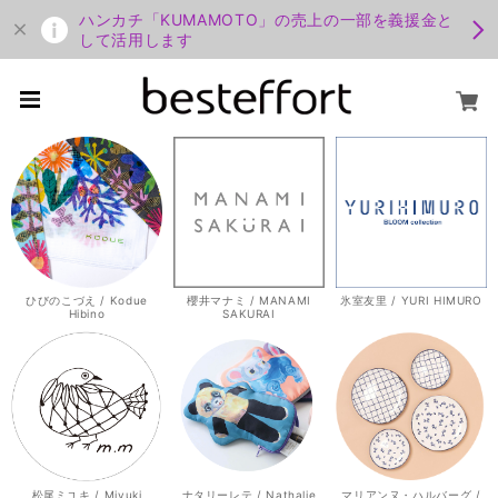
ハンカチ「KUMAMOTO」の売上の一部を義援金と
して活用します
ひびのこづえ / Kodue
櫻井マナミ / MANAMI
氷室友里 / YURI HIMURO
Hibino
SAKURAI
松尾ミユキ / Miyuki
ナタリーレテ / Nathalie
マリアンヌ・ハルバーグ /