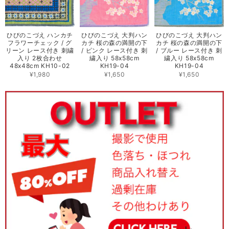
ひびのこづえ ハンカチ
ひびのこづえ 大判ハン
ひびのこづえ 大判ハン
フラワーチェック / グ
カチ 桜の森の満開の下
カチ 桜の森の満開の下
リーン レース付き 刺繍
/ ピンク レース付き 刺
/ ブルー レース付き 刺
入り 2枚合わせ
繍入り 58x58cm
繍入り 58x58cm
48x48cm KH10-02
KH19-04
KH19-04
¥1,980
¥1,650
¥1,650