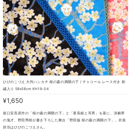
ひびのこづえ 大判ハンカチ 桜の森の満開の下 / チャコール レース付き 刺
繍入り 58x58cm KH19-04
¥1,650
坂口安吾原作の「桜の森の満開の下」と「夜長姫と耳男」を基に、演劇界
の鬼才、野田秀樹が書き下ろした舞台「野田版 桜の森の満開の下」。衣装
担当はひびのこづえさん。