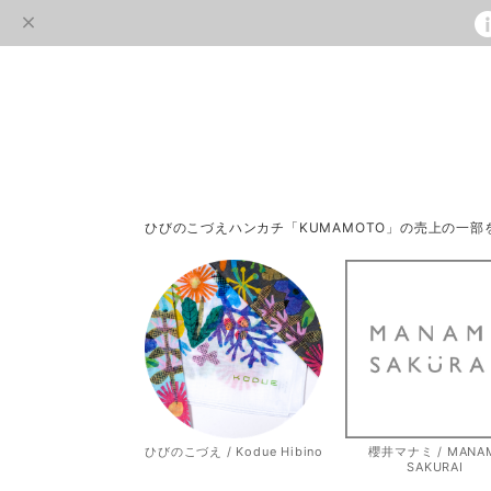
ひびのこづえハンカチ「KUMAMOTO」の売上の一
ひびのこづえ / Kodue Hibino
櫻井マナミ / MANA
SAKURAI