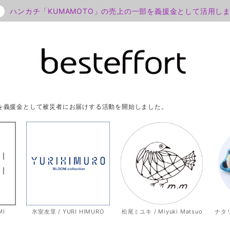
ハンカチ「KUMAMOTO」の売上の一部を義援金として活用し
部を義援金として被災者にお届けする活動を開始しました。
MI
氷室友里 / YURI HIMURO
松尾ミユキ / Miyuki Matsuo
ナタリー