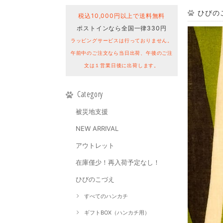
ひびのこ
税込10,000円以上で送料無料
ポストインなら全国一律330円
ラッピングサービスは行っておりません。
午前中のご注文なら当日出荷、午後のご注
文は１営業日後に出荷します。
Category
被災地支援
NEW ARRIVAL
アウトレット
在庫僅少！再入荷予定なし！
ひびのこづえ
すべてのハンカチ
ギフトBOX（ハンカチ用）