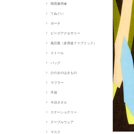
晴雨兼用傘
てぬぐい
ポーチ
ビーズアクセサリー
風呂敷（多用途ファブリック）
ストール
バッグ
ひのきのはきもの
マフラー
手袋
今治タオル
ステーショナリー
テーブルウェア
マスク