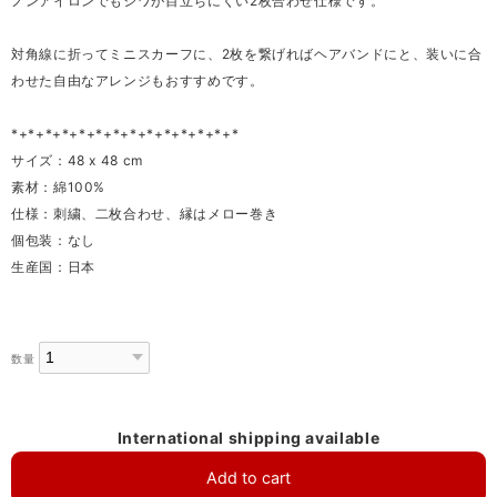
ノンアイロンでもシワが目立ちにくい2枚合わせ仕様です。
対角線に折ってミニスカーフに、2枚を繋げればヘアバンドにと、装いに合
わせた自由なアレンジもおすすめです。
*+*+*+*+*+*+*+*+*+*+*+*+*+*
サイズ：48 x 48 cm
素材：綿100%
仕様：刺繍、二枚合わせ、縁はメロー巻き
個包装：なし
生産国：日本
数量
International shipping available
Add to cart