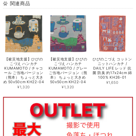
関連商品
【被災地支援】ひびの
【被災地支援】ひびの
ひびのこづえ コットン
こづえ ハンカチ
こづえ ハンカチ
ニットハンカチ /
KUMAMOTO / チャコ
KUMAMOTO / グレー
DAILY LIFE レッド 抗
ール ご当地バージョン
ご当地バージョン（熊
菌 防臭 約17x24cm 綿
（熊本） ちょっと大き
本） ちょっと大きめ
100% KH26-01
め 50x50cm KH22-04
50x50cm KH22-04
¥1,650
¥1,320
¥1,320