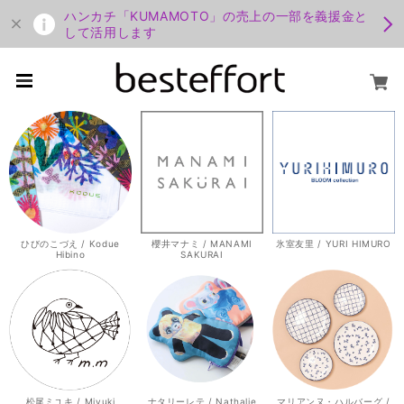
ハンカチ「KUMAMOTO」の売上の一部を義援金と
して活用します
ひびのこづえ / Kodue
櫻井マナミ / MANAMI
氷室友里 / YURI HIMURO
Hibino
SAKURAI
松尾ミユキ / Miyuki
ナタリーレテ / Nathalie
マリアンヌ・ハルバーグ /