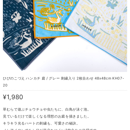
ひびのこづえ ハンカチ 庭 / グレー 刺繍入り 2枚合わせ 48x48cm KH07-
20
¥1,980
草むらで遊ぶチョウチョや虫たちに、白鳥が泳ぐ池。
見ているだけで楽しくなる理想のお庭を描きました。
キラキラ光るハートの刺繍も、可愛さの秘訣。