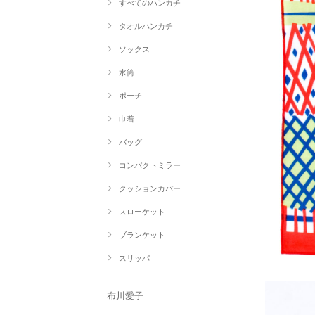
すべてのハンカチ
タオルハンカチ
ソックス
水筒
ポーチ
巾着
バッグ
コンパクトミラー
クッションカバー
スローケット
ブランケット
スリッパ
布川愛子