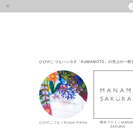
ひびのこづえハンカチ「KUMAMOTO」の売上の一
ひびのこづえ / Kodue Hibino
櫻井マナミ / MANA
SAKURAI