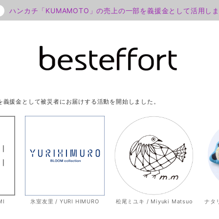
ハンカチ「KUMAMOTO」の売上の一部を義援金として活用し
部を義援金として被災者にお届けする活動を開始しました。
MI
氷室友里 / YURI HIMURO
松尾ミユキ / Miyuki Matsuo
ナタリー