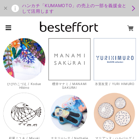
ハンカチ「KUMAMOTO」の売上の一部を義援金と
して活用します
ひびのこづえ / Kodue
櫻井マナミ / MANAMI
氷室友里 / YURI HIMURO
Hibino
SAKURAI
松尾ミユキ / Miyuki
ナタリーレテ / Nathalie
マリアンヌ・ハルバーグ /