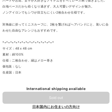
ハートやお花、女子が大好きなアイテムをすべてレース柄で描きました。
白地ベースだから幼くなり過ぎず、大人可愛いデザインが魅力。
ノンアイロンでもシワが目立ちにくい2枚合わせ仕様です。
対角線に折ってミニスカーフに、2枚を繋げればヘアバンドにと、装いに合
わせた自由なアレンジもおすすめです。
*+*+*+*+*+*+*+*+*+*+*+*+*+*
サイズ：48 x 48 cm
素材：綿100%
仕様：二枚合わせ、縁はメロー巻き
個包装：なし
生産国：日本
International shipping available
Sold out
日本国内にお住まいの方向け