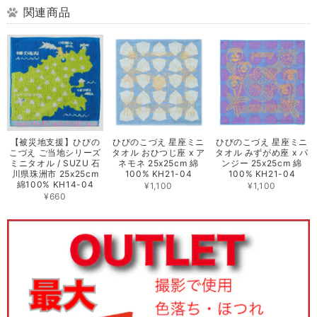
関連商品
【被災地支援】ひびの
ひびのこづえ 星座ミニ
ひびのこづえ 星座ミニ
こづえ ご当地シリーズ
タオル おひつじ座 x ア
タオル みずがめ座 x パ
ミニタオル / SUZU 石
ネモネ 25x25cm 綿
ンジー 25x25cm 綿
川県珠洲市 25x25cm
100% KH21-04
100% KH21-04
綿100% KH14-04
¥1,100
¥1,100
¥660