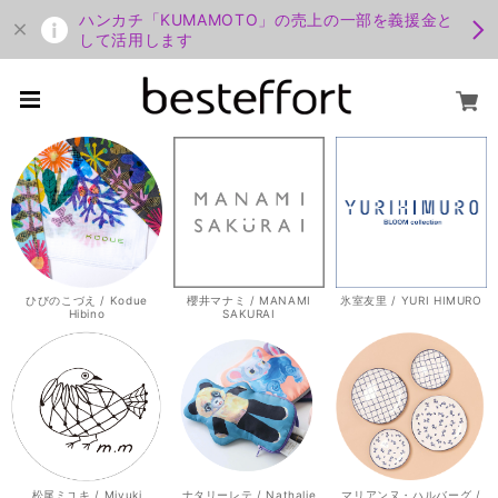
ハンカチ「KUMAMOTO」の売上の一部を義援金と
して活用します
ひびのこづえ / Kodue
櫻井マナミ / MANAMI
氷室友里 / YURI HIMURO
Hibino
SAKURAI
松尾ミユキ / Miyuki
ナタリーレテ / Nathalie
マリアンヌ・ハルバーグ /