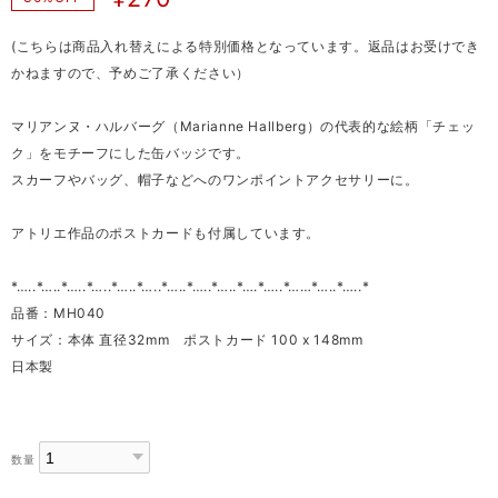
(こちらは商品入れ替えによる特別価格となっています。返品はお受けでき
かねますので、予めご了承ください）
マリアンヌ・ハルバーグ（Marianne Hallberg）の代表的な絵柄「チェッ
ク」をモチーフにした缶バッジです。
スカーフやバッグ、帽子などへのワンポイントアクセサリーに。
アトリエ作品のポストカードも付属しています。
*…..*…..*…..*…..*…..*…..*…..*…..*…..*….*…..*……*…..*…..*
品番：MH040
サイズ：本体 直径32mm ポストカード 100 x 148mm
日本製
数量