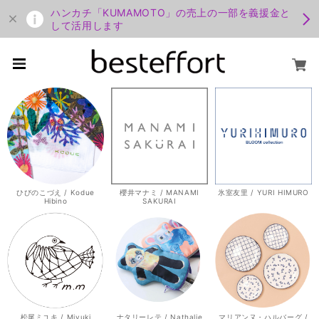
ハンカチ「KUMAMOTO」の売上の一部を義援金と
して活用します
ひびのこづえ / Kodue
櫻井マナミ / MANAMI
氷室友里 / YURI HIMURO
Hibino
SAKURAI
松尾ミユキ / Miyuki
ナタリーレテ / Nathalie
マリアンヌ・ハルバーグ /