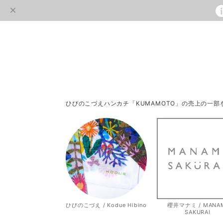
ひびのこづえハンカチ「KUMAMOTO」の売上の一
ひびのこづえ / Kodue Hibino
櫻井マナミ / MANA
SAKURAI