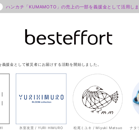
ハンカチ「KUMAMOTO」の売上の一部を義援金として活用し
部を義援金として被災者にお届けする活動を開始しました。
MI
氷室友里 / YURI HIMURO
松尾ミユキ / Miyuki Matsuo
ナタリー