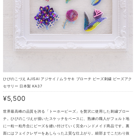
ひびのこづえ AJISAI アジサイ / ムラサキ ブローチ ビーズ刺繍 ビーズアク
セサリー 日本製 KA37
¥5,500
世界最高峰の品質を誇る「トーホービーズ」を贅沢に使用した刺繍ブロー
チ。ひびのこづえが描いたスケッチをベースに、熟練の職人がフェルト地
に一粒一粒丹念にビーズを縫い付けていく完全ハンドメイド商品です。裏
面にはフェイクレザーをあしらった上質な仕上がり。細部までこだわり抜