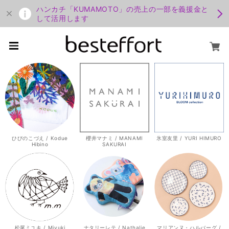
ハンカチ「KUMAMOTO」の売上の一部を義援金と
して活用します
ひびのこづえ / Kodue
櫻井マナミ / MANAMI
氷室友里 / YURI HIMURO
Hibino
SAKURAI
松尾ミユキ / Miyuki
ナタリーレテ / Nathalie
マリアンヌ・ハルバーグ /