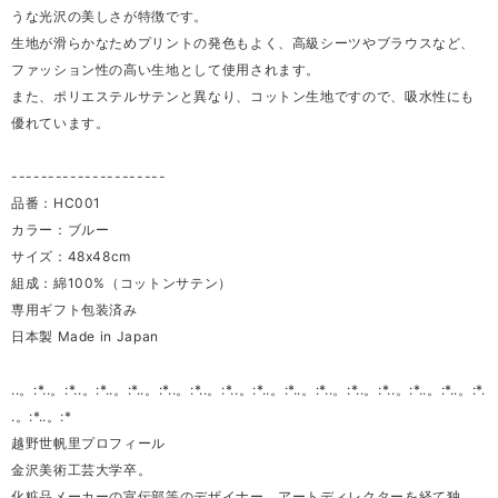
うな光沢の美しさが特徴です。
生地が滑らかなためプリントの発色もよく、高級シーツやブラウスなど、
ファッション性の高い生地として使用されます。
また、ポリエステルサテンと異なり、コットン生地ですので、吸水性にも
優れています。
---------------------
品番：HC001
カラー：ブルー
サイズ：48x48cm
組成：綿100%（コットンサテン）
専用ギフト包装済み
日本製 Made in Japan
..。:*..。:*..。:*..。:*..。:*..。:*..。:*..。:*..。:*..。:*..。:*..。:*..。:*..。:*..。:*.
.。:*..。:*
越野世帆里プロフィール
金沢美術工芸大学卒。
化粧品メーカーの宣伝部等のデザイナー、アートディレクターを経て独