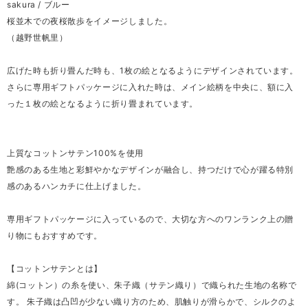
sakura / ブルー
桜並木での夜桜散歩をイメージしました。
（越野世帆里）
広げた時も折り畳んだ時も、1枚の絵となるようにデザインされています。
さらに専用ギフトパッケージに入れた時は、メイン絵柄を中央に、額に入
った１枚の絵となるように折り畳まれています。
上質なコットンサテン100%を使用
艶感のある生地と彩鮮やかなデザインが融合し、持つだけで心が躍る特別
感のあるハンカチに仕上げました。
専用ギフトパッケージに入っているので、大切な方へのワンランク上の贈
り物にもおすすめです。
【コットンサテンとは】
綿(コットン）の糸を使い、朱子織（サテン織り）で織られた生地の名称で
す。 朱子織は凸凹が少ない織り方のため、肌触りが滑らかで、シルクのよ