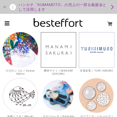
ハンカチ「KUMAMOTO」の売上の一部を義援金と
して活用します
ひびのこづえ / Kodue
櫻井マナミ / MANAMI
氷室友里 / YURI HIMURO
Hibino
SAKURAI
松尾ミユキ / Miyuki
ナタリーレテ / Nathalie
マリアンヌ・ハルバーグ /