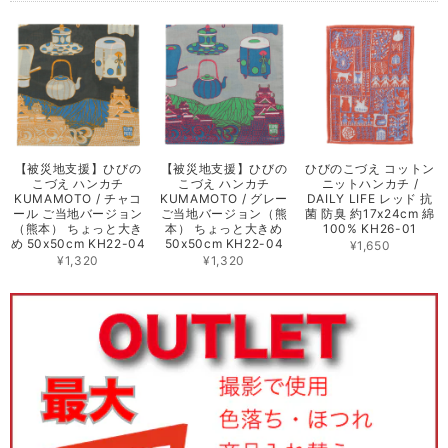
【被災地支援】ひびの
【被災地支援】ひびの
ひびのこづえ コットン
こづえ ハンカチ
こづえ ハンカチ
ニットハンカチ /
KUMAMOTO / チャコ
KUMAMOTO / グレー
DAILY LIFE レッド 抗
ール ご当地バージョン
ご当地バージョン（熊
菌 防臭 約17x24cm 綿
（熊本） ちょっと大き
本） ちょっと大きめ
100% KH26-01
め 50x50cm KH22-04
50x50cm KH22-04
¥1,650
¥1,320
¥1,320