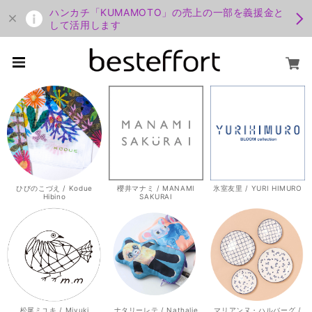
ハンカチ「KUMAMOTO」の売上の一部を義援金と
して活用します
ひびのこづえ / Kodue
櫻井マナミ / MANAMI
氷室友里 / YURI HIMURO
Hibino
SAKURAI
松尾ミユキ / Miyuki
ナタリーレテ / Nathalie
マリアンヌ・ハルバーグ /