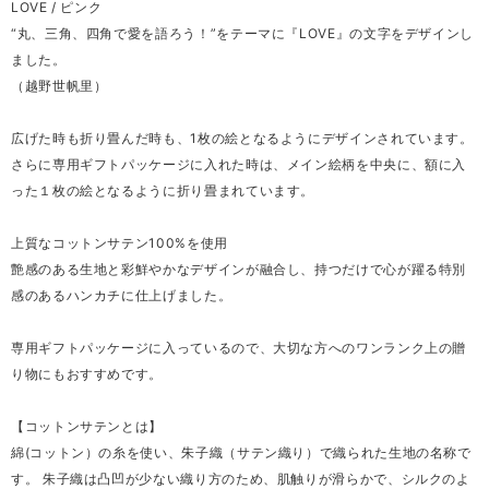
LOVE / ピンク
“丸、三角、四角で愛を語ろう！”をテーマに『LOVE』の文字をデザインし
ました。
（越野世帆里）
広げた時も折り畳んだ時も、1枚の絵となるようにデザインされています。
さらに専用ギフトパッケージに入れた時は、メイン絵柄を中央に、額に入
った１枚の絵となるように折り畳まれています。
上質なコットンサテン100%を使用
艶感のある生地と彩鮮やかなデザインが融合し、持つだけで心が躍る特別
感のあるハンカチに仕上げました。
専用ギフトパッケージに入っているので、大切な方へのワンランク上の贈
り物にもおすすめです。
【コットンサテンとは】
綿(コットン）の糸を使い、朱子織（サテン織り）で織られた生地の名称で
す。 朱子織は凸凹が少ない織り方のため、肌触りが滑らかで、シルクのよ