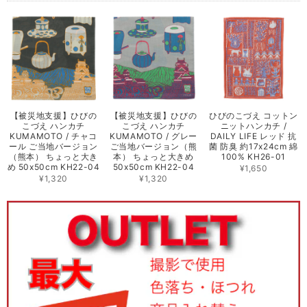
【被災地支援】ひびの
【被災地支援】ひびの
ひびのこづえ コットン
こづえ ハンカチ
こづえ ハンカチ
ニットハンカチ /
KUMAMOTO / チャコ
KUMAMOTO / グレー
DAILY LIFE レッド 抗
ール ご当地バージョン
ご当地バージョン（熊
菌 防臭 約17x24cm 綿
（熊本） ちょっと大き
本） ちょっと大きめ
100% KH26-01
め 50x50cm KH22-04
50x50cm KH22-04
¥1,650
¥1,320
¥1,320