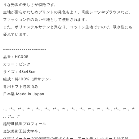
うな光沢の美しさが特徴です。
生地が滑らかなためプリントの発色もよく、高級シーツやブラウスなど、
ファッション性の高い生地として使用されます。
また、ポリエステルサテンと異なり、コットン生地ですので、吸水性にも
優れています。
---------------------
品番：HC005
カラー：ピンク
サイズ：48x48cm
組成：綿100%（綿サテン）
専用ギフト包装済み
日本製 Made in Japan
..。:*..。:*..。:*..。:*..。:*..。:*..。:*..。:*..。:*..。:*..。:*..。:*..。:*..。:*..。:*.
.。:*..。:*
越野世帆里プロフィール
金沢美術工芸大学卒。
化粧品メーカーの宣伝部等のデザイナー、アートディレクターを経て独