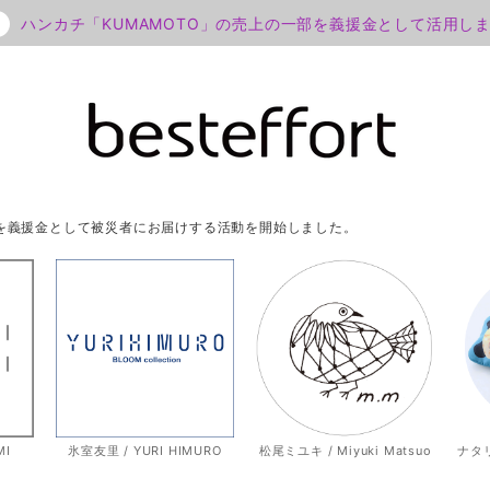
ハンカチ「KUMAMOTO」の売上の一部を義援金として活用し
部を義援金として被災者にお届けする活動を開始しました。
MI
氷室友里 / YURI HIMURO
松尾ミユキ / Miyuki Matsuo
ナタリー