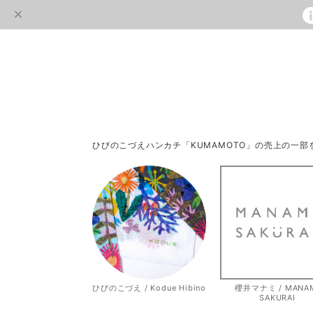
ひびのこづえハンカチ「KUMAMOTO」の売上の一
ひびのこづえ / Kodue Hibino
櫻井マナミ / MANA
SAKURAI