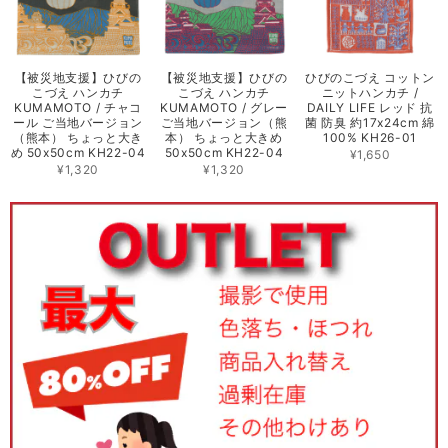
【被災地支援】ひびの
【被災地支援】ひびの
ひびのこづえ コットン
こづえ ハンカチ
こづえ ハンカチ
ニットハンカチ /
KUMAMOTO / チャコ
KUMAMOTO / グレー
DAILY LIFE レッド 抗
ール ご当地バージョン
ご当地バージョン（熊
菌 防臭 約17x24cm 綿
（熊本） ちょっと大き
本） ちょっと大きめ
100% KH26-01
め 50x50cm KH22-04
50x50cm KH22-04
¥1,650
¥1,320
¥1,320