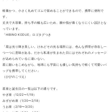
軽量かつ、小さく丸めてゴムで留めることができるので、携帯に便利で
す。
丈夫で大容量。持ち手の幅も広いため、腕や指が痛くなりにくい設計とな
っています。
「HIBINO KODUE」ロゴタグつき
「星は光り輝き美しい。けれどその光る場所には、色んな摂理が存在し一
つ一つに意味がある。だから私達が生まれた日にはそれぞれのメッセージ
が込められているに違いない。
星に願いをこめながら、地球にも宇宙にも優しい気持ちで軽くて可愛いバ
ッグを携帯してください」
（ひびのこづえ）
星座と誕生日の一覧は以下の通りです。
やぎ座（12/22〜1/19）
みずがめ座（1/20〜2/18）
うお座（2/19〜3/20）