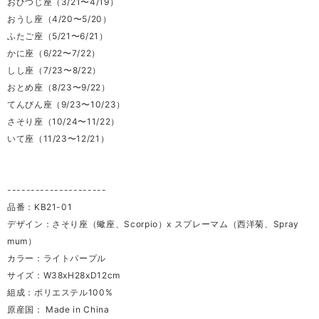
おひつじ座（3/21〜4/19）
おうし座（4/20〜5/20）
ふたご座（5/21〜6/21）
かに座（6/22〜7/22）
しし座（7/23〜8/22）
おとめ座（8/23〜9/22）
てんびん座（9/23〜10/23）
さそり座（10/24〜11/22）
いて座（11/23〜12/21）
---------------------
品番：KB21-01
デザイン：さそり座（蠍座、Scorpio）x スプレーマム（西洋菊、Spray
mum）
カラー：ライトパープル
サイズ：W38xH28xD12cm
組成：ポリエステル100%
原産国： Made in China