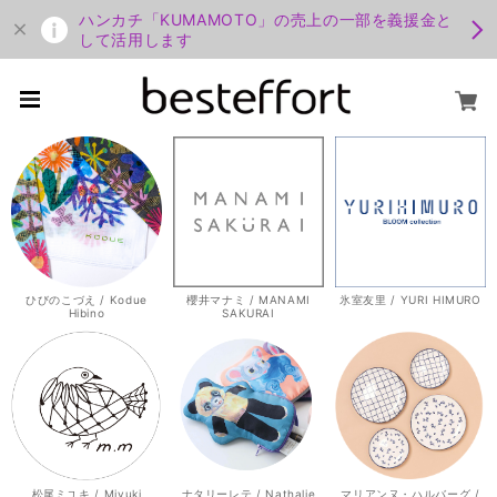
ハンカチ「KUMAMOTO」の売上の一部を義援金と
して活用します
ひびのこづえ / Kodue
櫻井マナミ / MANAMI
氷室友里 / YURI HIMURO
Hibino
SAKURAI
松尾ミユキ / Miyuki
ナタリーレテ / Nathalie
マリアンヌ・ハルバーグ /