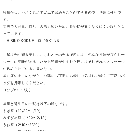
軽量かつ、小さく丸めてゴムで留めることができるので、携帯に便利で
す。
丈夫で大容量。持ち手の幅も広いため、腕や指が痛くなりにくい設計とな
っています。
「HIBINO KODUE」ロゴタグつき
「星は光り輝き美しい。けれどその光る場所には、色んな摂理が存在し一
つ一つに意味がある。だから私達が生まれた日にはそれぞれのメッセージ
が込められているに違いない。
星に願いをこめながら、地球にも宇宙にも優しい気持ちで軽くて可愛いバ
ッグを携帯してください」
（ひびのこづえ）
星座と誕生日の一覧は以下の通りです。
やぎ座（12/22〜1/19）
みずがめ座（1/20〜2/18）
うお座（2/19〜3/20）