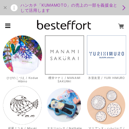
ハンカチ「KUMAMOTO」の売上の一部を義援金と
して活用します
ひびのこづえ / Kodue
櫻井マナミ / MANAMI
氷室友里 / YURI HIMURO
Hibino
SAKURAI
松尾ミユキ / Miyuki
ナタリーレテ / Nathalie
マリアンヌ・ハルバーグ /