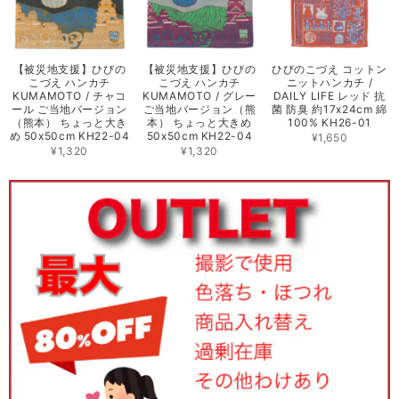
【被災地支援】ひびの
【被災地支援】ひびの
ひびのこづえ コットン
こづえ ハンカチ
こづえ ハンカチ
ニットハンカチ /
KUMAMOTO / チャコ
KUMAMOTO / グレー
DAILY LIFE レッド 抗
ール ご当地バージョン
ご当地バージョン（熊
菌 防臭 約17x24cm 綿
（熊本） ちょっと大き
本） ちょっと大きめ
100% KH26-01
め 50x50cm KH22-04
50x50cm KH22-04
¥1,650
¥1,320
¥1,320