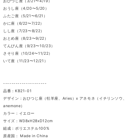
おひつじ座（3/21〜4/19）
おうし座（4/20〜5/20）
ふたご座（5/21〜6/21）
かに座（6/22〜7/22）
しし座（7/23〜8/22）
おとめ座（8/23〜9/22）
てんびん座（9/23〜10/23）
さそり座（10/24〜11/22）
いて座（11/23〜12/21）
---------------------
品番：KB21-01
デザイン：おひつじ座（牡羊座、Aries）x アネモネ（イチリンソウ、
anemone）
カラー：イエロー
サイズ：W38xH28xD12cm
組成：ポリエステル100%
原産国： Made in China