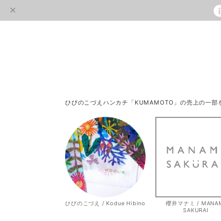
ひびのこづえハンカチ「KUMAMOTO」の売上の一
ひびのこづえ / Kodue Hibino
櫻井マナミ / MANA
SAKURAI