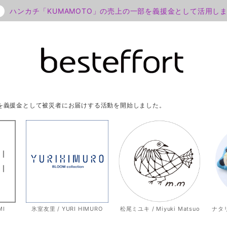
ハンカチ「KUMAMOTO」の売上の一部を義援金として活用し
部を義援金として被災者にお届けする活動を開始しました。
MI
氷室友里 / YURI HIMURO
松尾ミユキ / Miyuki Matsuo
ナタリー