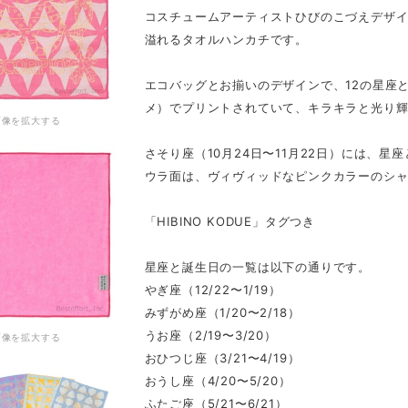
コスチュームアーティストひびのこづえデザ
溢れるタオルハンカチです。
エコバッグとお揃いのデザインで、12の星座
メ）でプリントされていて、キラキラと光り
画像を拡大する
さそり座（10月24日〜11月22日）には、
ウラ面は、ヴィヴィッドなピンクカラーのシ
「HIBINO KODUE」タグつき
星座と誕生日の一覧は以下の通りです。
やぎ座（12/22〜1/19）
みずがめ座（1/20〜2/18）
うお座（2/19〜3/20）
画像を拡大する
おひつじ座（3/21〜4/19）
おうし座（4/20〜5/20）
ふたご座（5/21〜6/21）