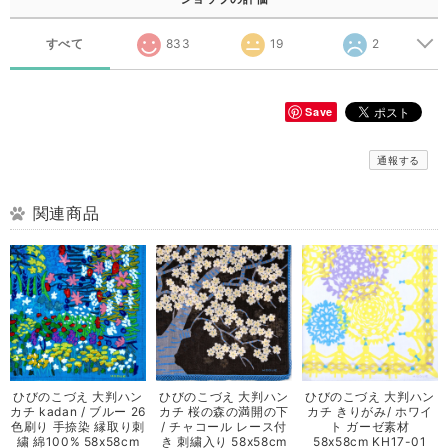
すべて
833
19
2
Save
通報する
関連商品
ひびのこづえ 大判ハン
ひびのこづえ 大判ハン
ひびのこづえ 大判ハン
カチ kadan / ブルー 26
カチ 桜の森の満開の下
カチ きりがみ/ ホワイ
色刷り 手捺染 縁取り刺
/ チャコール レース付
ト ガーゼ素材
繍 綿100% 58x58cm
き 刺繍入り 58x58cm
58x58cm KH17-01