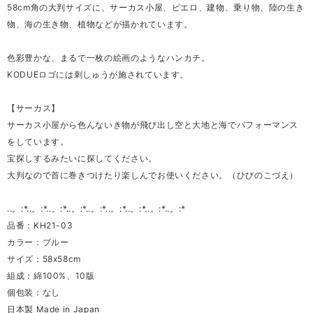
58cm角の大判サイズに、サーカス小屋、ピエロ、建物、乗り物、陸の生き
物、海の生き物、植物などが描かれています。
色彩豊かな、まるで一枚の絵画のようなハンカチ。
KODUEロゴには刺しゅうが施されています。
【サーカス】
サーカス小屋から色んないき物が飛び出し空と大地と海でパフォーマンス
をしています。
宝探しするみたいに探してください。
大判なので首に巻きつけたり楽しんでお使いください。（ひびのこづえ）
..。:*..。:*..。:*..。:*..。:*..。:*..。:*..。:*..。:*
品番：KH21-03
カラー：ブルー
サイズ：58x58cm
組成：綿100%、10版
個包装：なし
日本製 Made in Japan