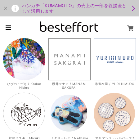
ハンカチ「KUMAMOTO」の売上の一部を義援金と
して活用します
ひびのこづえ / Kodue
櫻井マナミ / MANAMI
氷室友里 / YURI HIMURO
Hibino
SAKURAI
松尾ミユキ / Miyuki
ナタリーレテ / Nathalie
マリアンヌ・ハルバーグ /