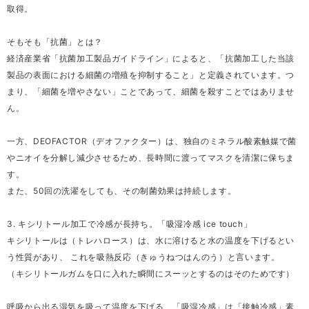
取得。
そもそも「抗菌」とは？
経済産業省「抗菌加工製品ガイドライン」によると、「抗菌加工した当該
製品の表面における細菌の増殖を抑制すること」と定義されています。つ
まり、「細菌を増やさない」ことであって、細菌を殺すことではありませ
ん。
一方、DEOFACTOR（デオファクター）は、独自のミネラル酸素触媒で菌
やニオイを分解し減少させるため、長時間に渡ってマスクを清潔に保ちま
す。
また、50回の洗濯をしても、その制菌効果は持続します。
3. キシリトール加工で冷感が長持ち。「吸湿冷感 ice touch」
キシリトールは（トレハロース）は、水に溶けると水の温度を下げるとい
う性質があり、 これを吸熱反応（きゅうねつはんのう）と言います。
（キシリトールガムを口に入れた瞬間にスーッとするのはそのためです）
呼吸から出る湿気を吸って温度を下げる、「吸湿冷感」は「接触冷感」素