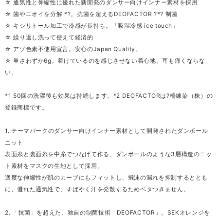
☆ 通気性と伸縮性に優れた新開発のダンサー向けインナー素材を採用
☆ 菌やニオイを分解 *?。抗菌を超えるDEOFACTOR ?*? 制菌
☆ キシリトール加工で冷感が長持ち。「吸湿冷感 ice touch」
☆ 繰り返し洗って使えて経済的
☆ アゾ色素不使用宣言。安心のJapan Quality。
☆ 重さわずか6g。着けているのを感じさせない着心地。耳も痛くならな
い。
*1 50回の洗濯後も効果は持続します。*2 DEOFACTORは?橋練染（株）の
登録商標です。
1. テーマパークのダンサー向けインナー素材として開発されたダンボール
ニット
表面糸と裏面糸を中糸でつなげて作る、ダンボールのような3層構造のニッ
ト素材をマスクの生地として採用。
適度な伸縮性が肌のカーブにもフィットし、飛沫の漏れを抑制するととも
に、優れた通気性で、すばやく汗を発散するためベタつきません。
2. 「抗菌」を超えた、独自の制菌技術「DEOFACTOR」。SEKオレンジを