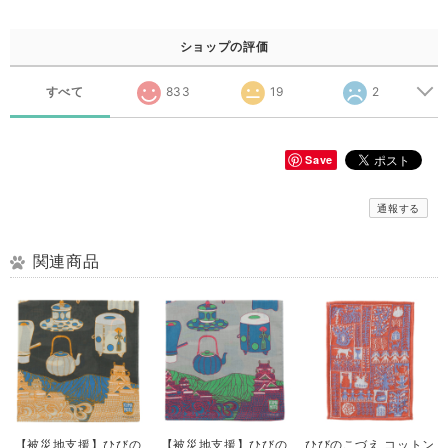
ショップの評価
すべて
833
19
2
Save
通報する
関連商品
【被災地支援】ひびの
【被災地支援】ひびの
ひびのこづえ コットン