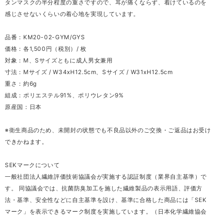
タンマスクの半分程度の重さですので、耳が痛くならず、着けているのを
感じさせないくらいの着心地を実現しています。
品番：KM20-02-GYM/GYS
価格：各1,500円（税別）/ 枚
対象：M、Sサイズともに成人男女兼用
寸法：Mサイズ / W34xH12.5cm、Sサイズ / W31xH12.5cm
重さ：約6g
組成：ポリエステル91%、ポリウレタン9%
原産国：日本
※衛生商品のため、未開封の状態でも不良品以外のご交換・ご返品はお受け
できかねます。
SEKマークについて
一般社団法人繊維評価技術協議会が実施する認証制度（業界自主基準）で
す。 同協議会では、抗菌防臭加工を施した繊維製品の表示用語、評価方
法・基準、安全性などに自主基準を設け、基準に合格した商品には「SEK
マーク」を表示できるマーク制度を実施しています。（日本化学繊維協会