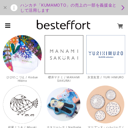
ハンカチ「KUMAMOTO」の売上の一部を義援金と
して活用します
ひびのこづえ / Kodue
櫻井マナミ / MANAMI
氷室友里 / YURI HIMURO
Hibino
SAKURAI
松尾ミユキ / Miyuki
ナタリーレテ / Nathalie
マリアンヌ・ハルバーグ /