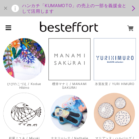
ハンカチ「KUMAMOTO」の売上の一部を義援金と
して活用します
ひびのこづえ / Kodue
櫻井マナミ / MANAMI
氷室友里 / YURI HIMURO
Hibino
SAKURAI
松尾ミユキ / Miyuki
ナタリーレテ / Nathalie
マリアンヌ・ハルバーグ /