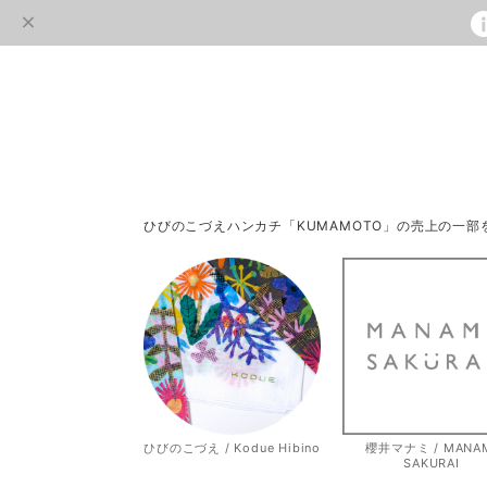
ひびのこづえハンカチ「KUMAMOTO」の売上の一
ひびのこづえ / Kodue Hibino
櫻井マナミ / MANA
SAKURAI