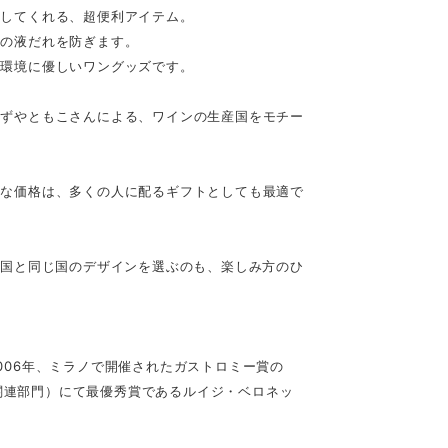
決してくれる、超便利アイテム。
ンの液だれを防ぎます。
る環境に優しいワングッズです。
すずやともこさんによる、ワインの生産国をモチー
。
ルな価格は、多くの人に配るギフトとしても最適で
の国と同じ国のデザインを選ぶのも、楽しみ方のひ
006年、ミラノで開催されたガストロミー賞の
t(最優秀食卓関連部門）にて最優秀賞であるルイジ・ベロネッ