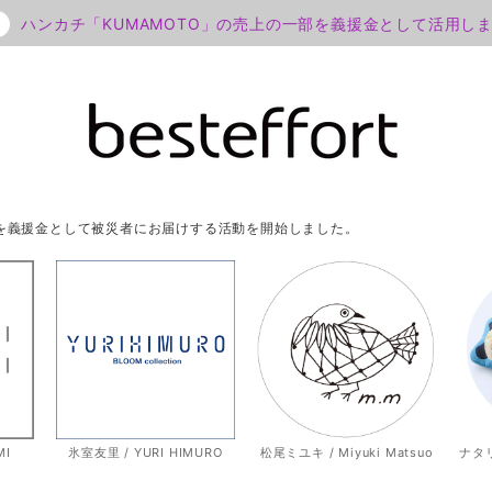
ハンカチ「KUMAMOTO」の売上の一部を義援金として活用し
部を義援金として被災者にお届けする活動を開始しました。
MI
氷室友里 / YURI HIMURO
松尾ミユキ / Miyuki Matsuo
ナタリー