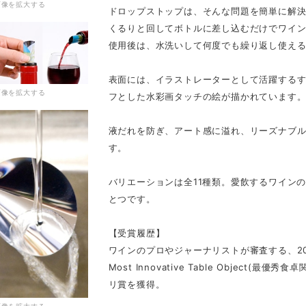
画像を拡大する
ドロップストップは、そんな問題を簡単に解
くるりと回してボトルに差し込むだけでワイ
使用後は、水洗いして何度でも繰り返し使え
表面には、イラストレーターとして活躍する
画像を拡大する
フとした水彩画タッチの絵が描かれています
液だれを防ぎ、アート感に溢れ、リーズナブ
す。
バリエーションは全11種類。愛飲するワイン
とつです。
【受賞履歴】
ワインのプロやジャーナリストが審査する、2
Most Innovative Table Objec
リ賞を獲得。