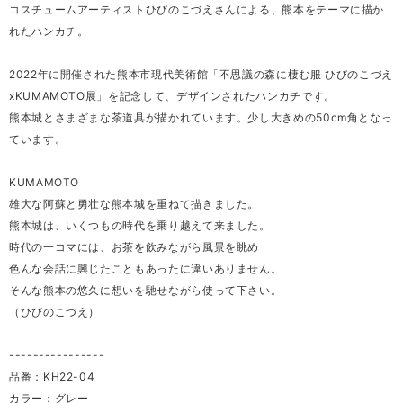
コスチュームアーティストひびのこづえさんによる、熊本をテーマに描か
れたハンカチ。
2022年に開催された熊本市現代美術館「不思議の森に棲む服 ひびのこづえ
xKUMAMOTO展」を記念して、デザインされたハンカチです。
熊本城とさまざまな茶道具が描かれています。少し大きめの50cm角となっ
ています。
KUMAMOTO
雄大な阿蘇と勇壮な熊本城を重ねて描きました。
熊本城は、いくつもの時代を乗り越えて来ました。
時代の一コマには、お茶を飲みながら風景を眺め
色んな会話に興じたこともあったに違いありません。
そんな熊本の悠久に想いを馳せながら使って下さい。
（ひびのこづえ）
----------------
品番：KH22-04
カラー：グレー