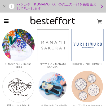
ハンカチ「KUMAMOTO」の売上の一部を義援金と
して活用します
ひびのこづえ / Kodue
櫻井マナミ / MANAMI
氷室友里 / YURI HIMURO
Hibino
SAKURAI
松尾ミユキ / Miyuki
ナタリーレテ / Nathalie
マリアンヌ・ハルバーグ /