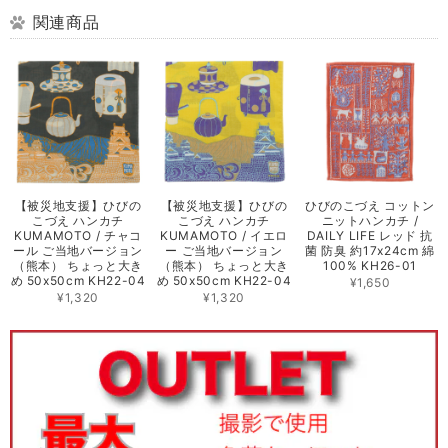
関連商品
【被災地支援】ひびの
【被災地支援】ひびの
ひびのこづえ コットン
こづえ ハンカチ
こづえ ハンカチ
ニットハンカチ /
KUMAMOTO / チャコ
KUMAMOTO / イエロ
DAILY LIFE レッド 抗
ール ご当地バージョン
ー ご当地バージョン
菌 防臭 約17x24cm 綿
（熊本） ちょっと大き
（熊本） ちょっと大き
100% KH26-01
め 50x50cm KH22-04
め 50x50cm KH22-04
¥1,650
¥1,320
¥1,320