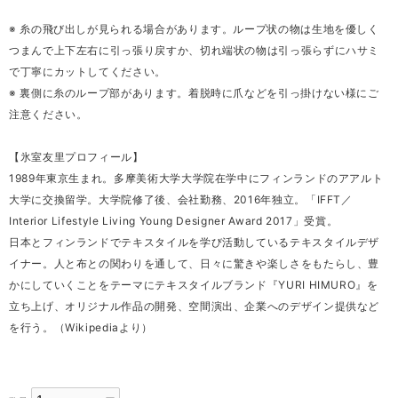
※ 糸の飛び出しが見られる場合があります。ループ状の物は生地を優しく
つまんで上下左右に引っ張り戻すか、切れ端状の物は引っ張らずにハサミ
で丁寧にカットしてください。
※ 裏側に糸のループ部があります。着脱時に爪などを引っ掛けない様にご
注意ください。
【氷室友里プロフィール】
1989年東京生まれ。多摩美術大学大学院在学中にフィンランドのアアルト
大学に交換留学。大学院修了後、会社勤務、2016年独立。「IFFT／
Interior Lifestyle Living Young Designer Award 2017」受賞。
日本とフィンランドでテキスタイルを学び活動しているテキスタイルデザ
イナー。人と布との関わりを通して、日々に驚きや楽しさをもたらし、豊
かにしていくことをテーマにテキスタイルブランド『YURI HIMURO』を
立ち上げ、オリジナル作品の開発、空間演出、企業へのデザイン提供など
を行う。（Wikipediaより）