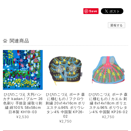
Save
通報する
関連商品
ひびのこづえ 大判ハン
ひびのこづえ ポーチ 森
ひびのこづえ ポーチ 森
カチ kadan / ブルー 26
に棲むもの / フクロウ
に棲むもの / カエル 刺
色刷り 手捺染 縁取り刺
刺繍 20x14x16cm ポリ
繍 8x14x18cm ポリエ
繍 綿100% 58x58cm
エステル96% ポリウレ
ステル96% ポリウレタ
日本製 KH19-03
タン4% 中国製 KP26-
ン4% 中国製 KP26-02
02
¥2,530
¥2,750
¥2,750