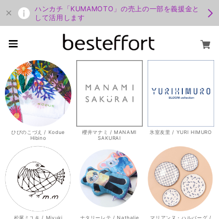
ハンカチ「KUMAMOTO」の売上の一部を義援金と
して活用します
ひびのこづえ / Kodue
櫻井マナミ / MANAMI
氷室友里 / YURI HIMURO
Hibino
SAKURAI
松尾ミユキ / Miyuki
ナタリーレテ / Nathalie
マリアンヌ・ハルバーグ /