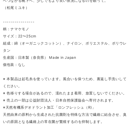
へつながる靴下へ、少しでもより良い状況になるのを願って。
（松尾ミユキ）
----------------
柄：ナマケモノ
サイズ：22〜25cm
組成：綿（オーガニックコットン）、ナイロン、ポリエステル、ポリウレ
タン
生産国：日本製（奈良県） Made in Japan
個包装：なし
※ 本製品は起毛糸を使っています。風合いを保つため、裏返し手洗いして
ください。
※ 色移りする場合があるので、濡れたまま着用、放置しないでください。
※ 売上の一部は公益財団法人・日本自然保護協会へ寄付されます。
※天然有機系デオドラント加工「ロンフレッシュ（R)」
天然由来の原料から生成された抗菌剤を特殊な方法で繊維に結合させ、臭
いの原因となる繊維上の常在菌が繁殖するのを抑制します。