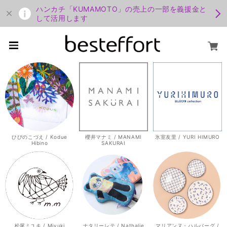
ハンカチ「KUMAMOTO」の売上の一部を義援金と
して活用します
ひびのこづえ / Kodue
櫻井マナミ / MANAMI
氷室友里 / YURI HIMURO
Hibino
SAKURAI
松尾ミユキ / Miyuki
ナタリーレテ / Nathalie
マリアンヌ・ハルバーグ /