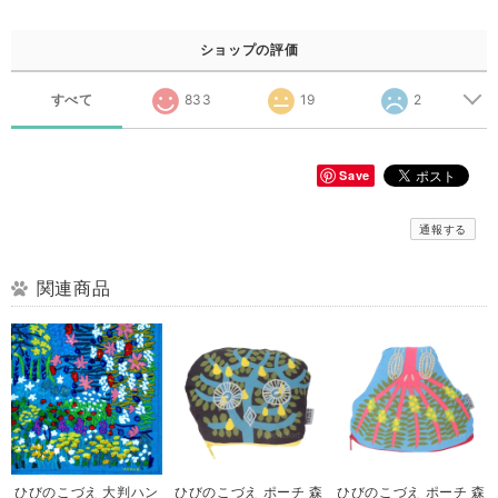
ショップの評価
すべて
833
19
2
Save
通報する
関連商品
ひびのこづえ 大判ハン
ひびのこづえ ポーチ 森
ひびのこづえ ポーチ 森