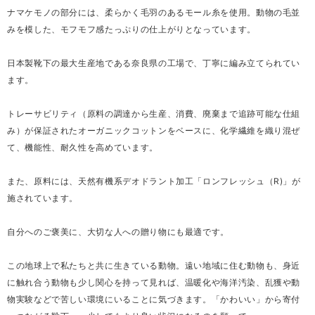
ナマケモノの部分には、柔らかく毛羽のあるモール糸を使用。動物の毛並
みを模した、モフモフ感たっぷりの仕上がりとなっています。
日本製靴下の最大生産地である奈良県の工場で、丁寧に編み立てられてい
ます。
トレーサビリティ（原料の調達から生産、消費、廃棄まで追跡可能な仕組
み）が保証されたオーガニックコットンをベースに、化学繊維を織り混ぜ
て、機能性、耐久性を高めています。
また、原料には、天然有機系デオドラント加工「ロンフレッシュ（R)」が
施されています。
自分へのご褒美に、大切な人への贈り物にも最適です。
この地球上で私たちと共に生きている動物。遠い地域に住む動物も、身近
に触れ合う動物も少し関心を持って見れば、温暖化や海洋汚染、乱獲や動
物実験などで苦しい環境にいることに気づきます。「かわいい」から寄付