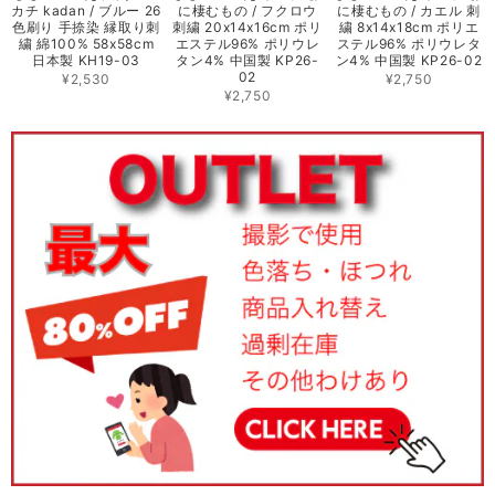
カチ kadan / ブルー 26
に棲むもの / フクロウ
に棲むもの / カエル 刺
色刷り 手捺染 縁取り刺
刺繍 20x14x16cm ポリ
繍 8x14x18cm ポリエ
繍 綿100% 58x58cm
エステル96% ポリウレ
ステル96% ポリウレタ
日本製 KH19-03
タン4% 中国製 KP26-
ン4% 中国製 KP26-02
02
¥2,530
¥2,750
¥2,750