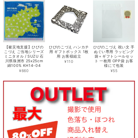
【被災地支援】ひびの
ひびのこづえ ハンカチ
ひびのこづえ 祝い文 手
こづえ ご当地シリーズ
用 ギフトボックス 1枚
ぬぐい専用 ラッピング
ミニタオル / SUZU 石
用 お客様組立
袋＋ギフトシールセッ
川県珠洲市 25x25cm
ト 一枚用 OPP袋 お客
¥110
綿100% KH14-04
様にて包装
¥660
¥55