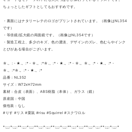
ちょっとしたギフトとしてもおすすめです。
・裏面にはナタリーレテのロゴがプリントされています。（画像はNL354
です）
・等倍鏡/拡大鏡の両面鏡です。（画像はNL354です）
・製造工程上、多少のキズ、色の濃淡、デザインのズレ、色むらやインク
とびがある場合がございます。
☆.。:・★.。:*・☆.。:*☆.。:*・★.。:*・☆.。☆.。:*・★.。:*・
☆.。:*☆.。:*・★.。:*
品番：NL352
サイズ：W72xH72mm
素材：合皮（表面）、ABS樹脂（本体）、ガラス（鏡）
原産国：中国
個包装：なし
#りす #リス #栗鼠 #risu #Squirrel #スクワロル
*:;;;:*:;;;:**:;;;:*:;;;:**:;;;:*:;;;:**:;;;:*:;;;:**:;;;:*:;;;:**:;;;:*:;;;:**:;;;:*:;;;:*