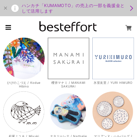
ハンカチ「KUMAMOTO」の売上の一部を義援金と
して活用します
ひびのこづえ / Kodue
櫻井マナミ / MANAMI
氷室友里 / YURI HIMURO
Hibino
SAKURAI
松尾ミユキ / Miyuki
ナタリーレテ / Nathalie
マリアンヌ・ハルバーグ /