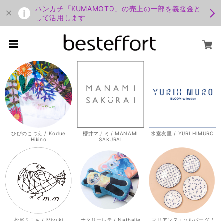
ハンカチ「KUMAMOTO」の売上の一部を義援金と
して活用します
ひびのこづえ / Kodue
櫻井マナミ / MANAMI
氷室友里 / YURI HIMURO
Hibino
SAKURAI
松尾ミユキ / Miyuki
ナタリーレテ / Nathalie
マリアンヌ・ハルバーグ /