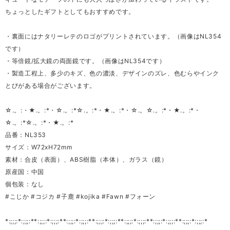
ちょっとしたギフトとしてもおすすめです。
・裏面にはナタリーレテのロゴがプリントされています。（画像はNL354
です）
・等倍鏡/拡大鏡の両面鏡です。（画像はNL354です）
・製造工程上、多少のキズ、色の濃淡、デザインのズレ、色むらやインク
とびがある場合がございます。
☆.。:・★.。:*・☆.。:*☆.。:*・★.。:*・☆.。☆.。:*・★.。:*・
☆.。:*☆.。:*・★.。:*
品番：NL353
サイズ：W72xH72mm
素材：合皮（表面）、ABS樹脂（本体）、ガラス（鏡）
原産国：中国
個包装：なし
#こじか #コジカ #子鹿 #kojika #Fawn #フォーン
*:;;;:*:;;;:**:;;;:*:;;;:**:;;;:*:;;;:**:;;;:*:;;;:**:;;;:*:;;;:**:;;;:*:;;;:**:;;;:*:;;;:*