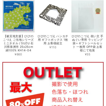
【被災地支援】ひびの
ひびのこづえ ハンカチ
ひびのこづえ 祝い文 手
こづえ ご当地シリーズ
用 ギフトボックス 1枚
ぬぐい専用 ラッピング
ミニタオル / SUZU 石
用 お客様組立
袋＋ギフトシールセッ
川県珠洲市 25x25cm
ト 一枚用 OPP袋 お客
¥110
綿100% KH14-04
様にて包装
¥660
¥55