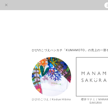
ひびのこづえハンカチ「KUMAMOTO」の売上の一
ひびのこづえ / Kodue Hibino
櫻井マナミ / MANA
SAKURAI