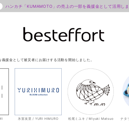
ハンカチ「KUMAMOTO」の売上の一部を義援金として活用し
部を義援金として被災者にお届けする活動を開始しました。
MI
氷室友里 / YURI HIMURO
松尾ミユキ / Miyuki Matsuo
ナタリー