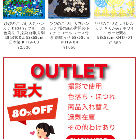
ひびのこづえ 大判ハン
ひびのこづえ 大判ハン
ひびのこづえ 大判ハン
カチ kadan / ブルー 26
カチ 桜の森の満開の下
カチ きりがみ/ ホワイ
色刷り 手捺染 縁取り刺
/ チャコール レース付
ト ガーゼ素材
繍 綿100% 58x58cm
き 刺繍入り 58x58cm
58x58cm KH17-01
日本製 KH19-03
KH19-04
¥1,650
¥2,530
¥1,650