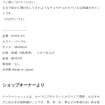
うに身につけてください。
まるで絵から飛び出してきたようなチョウチョのカラフルな刺繍がポイン
トです。
（ひびのこづえ）
----------------
品番：KH24-02
カラー：パープル
サイズ：58x58cm
仕様：刺繍（6色使用）、メロー仕上げ
組成：綿100%
個包装：なし
日本製 Made in Japan
ショップオーナーより
イーラーショシュとは、ルーマニアのトランシルヴァニア西部、カロタセ
グに伝わる伝統刺繍のことです。黒、赤、白、青などの単色の太い糸を使