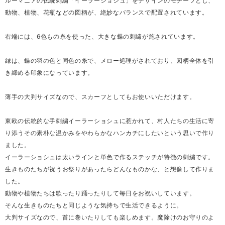
ルーマニアの伝統刺繍「イーラーショシュ」をデザインのモチーフとし、
動物、植物、花瓶などの図柄が、絶妙なバランスで配置されています。
右端には、6色もの糸を使った、大きな蝶の刺繍が施されています。
縁は、蝶の羽の色と同色の糸で、メロー処理がされており、図柄全体を引
き締める印象になっています。
薄手の大判サイズなので、スカーフとしてもお使いいただけます。
東欧の伝統的な手刺繍イーラーショシュに惹かれて、村人たちの生活に寄
り添うその素朴な温かみをやわらかなハンカチにしたいという思いで作り
ました。
イーラーショシュは太いラインと単色で作るステッチが特徴の刺繍です。
生きものたちが祝うお祭りがあったらどんなものかな、と想像して作りま
した。
動物や植物たちは歌ったり踊ったりして毎日をお祝いしています。
そんな生きものたちと同じような気持ちで生活できるように。
大判サイズなので、首に巻いたりしても楽しめます。魔除けのお守りのよ