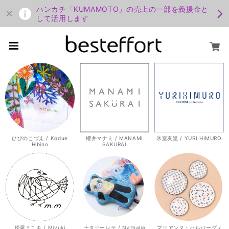
ハンカチ「KUMAMOTO」の売上の一部を義援金と
して活用します
ひびのこづえ / Kodue
櫻井マナミ / MANAMI
氷室友里 / YURI HIMURO
Hibino
SAKURAI
松尾ミユキ / Miyuki
ナタリーレテ / Nathalie
マリアンヌ・ハルバーグ /