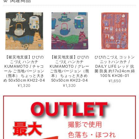
【被災地支援】ひびの
【被災地支援】ひびの
ひびのこづえ コットン
こづえ ハンカチ
こづえ ハンカチ
ニットハンカチ /
KUMAMOTO / チャコ
KUMAMOTO / グレー
DAILY LIFE レッド 抗
ール ご当地バージョン
ご当地バージョン（熊
菌 防臭 約17x24cm 綿
（熊本） ちょっと大き
本） ちょっと大きめ
100% KH26-01
め 50x50cm KH22-04
50x50cm KH22-04
¥1,650
¥1,320
¥1,320