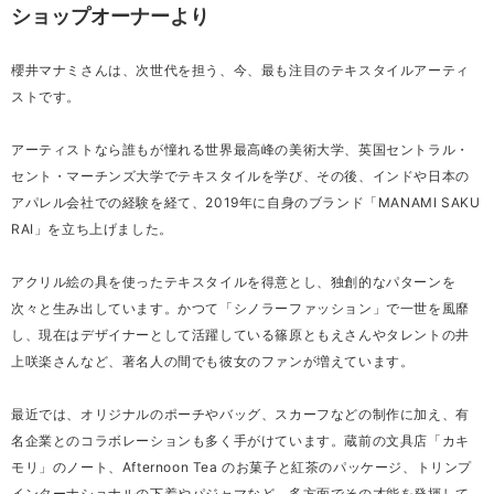
ショップオーナーより
櫻井マナミさんは、次世代を担う、今、最も注目のテキスタイルアーティ
ストです。
アーティストなら誰もが憧れる世界最高峰の美術大学、英国セントラル・
セント・マーチンズ大学でテキスタイルを学び、その後、インドや日本の
アパレル会社での経験を経て、2019年に自身のブランド「MANAMI SAKU
RAI」を立ち上げました。
アクリル絵の具を使ったテキスタイルを得意とし、独創的なパターンを
次々と生み出しています。かつて「シノラーファッション」で一世を風靡
し、現在はデザイナーとして活躍している篠原ともえさんやタレントの井
上咲楽さんなど、著名人の間でも彼女のファンが増えています。
最近では、オリジナルのポーチやバッグ、スカーフなどの制作に加え、有
名企業とのコラボレーションも多く手がけています。蔵前の文具店「カキ
モリ」のノート、Afternoon Tea のお菓子と紅茶のパッケージ、トリンプ
インターナショナルの下着やパジャマなど、多方面でその才能を発揮して