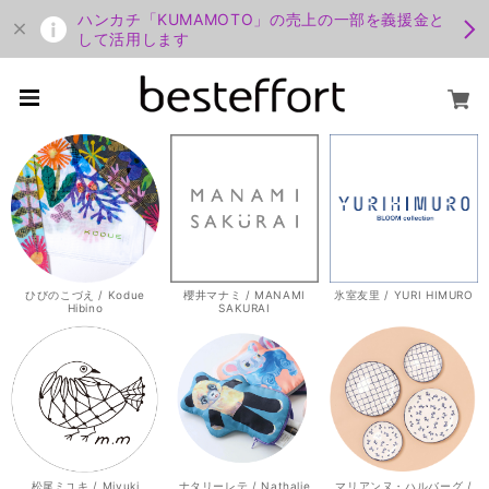
ハンカチ「KUMAMOTO」の売上の一部を義援金と
して活用します
ひびのこづえ / Kodue
櫻井マナミ / MANAMI
氷室友里 / YURI HIMURO
Hibino
SAKURAI
松尾ミユキ / Miyuki
ナタリーレテ / Nathalie
マリアンヌ・ハルバーグ /