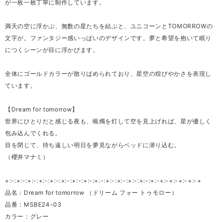
が一枚一枚丁寧に制作しています。
満天の空に浮かぶ、無数の星たちを結ぶと、ユニコーンとTOMORROWの
文字が。ファンタジー感いっぱいのデザインです。夢と希望を抱いて眠り
につくシーンが目に浮かびます。
全体にゴールドカラーが散りばめられており、星空の煌びやかさを表現し
ています。
【Dream for tomorrow】
世界にひとりだと感じる夜も、蝋燭を灯して空を見上げれば、星が優しく
包み込んでくれる。
目を閉じて、待ち遠しい明日を夢見ながらベッドに潜り込む。
（櫻井マナミ）
+:-:+:-:+:-:+:-:+:-:+:-:+:-:+:-:+:-:+:-:+:-:+:-:+:-:+:-+:-+:-+:-+:-+
品名：Dream for tomorrow （ドリーム フォー トゥモロー）
品番：MSBE24-03
カラー：グレー