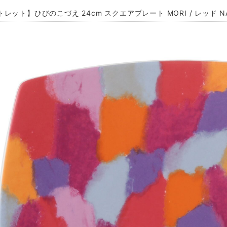
レット】ひびのこづえ 24cm スクエアプレート MORI / レッド NARUM