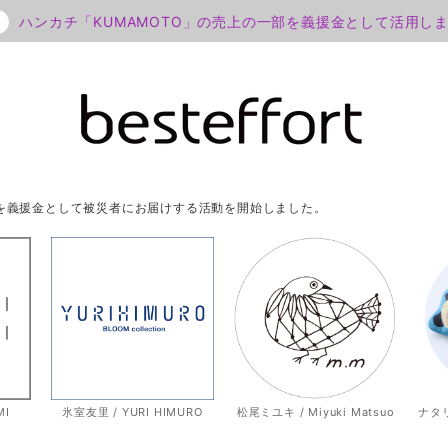
ハンカチ「KUMAMOTO」の売上の一部を義援金として活用し
部を義援金として被災者にお届けする活動を開始しました。
MI
氷室友里 / YURI HIMURO
松尾ミユキ / Miyuki Matsuo
ナタリー