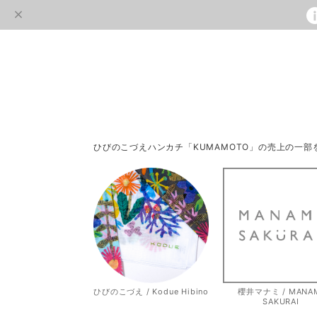
ひびのこづえハンカチ「KUMAMOTO」の売上の一
ひびのこづえ / Kodue Hibino
櫻井マナミ / MANA
SAKURAI