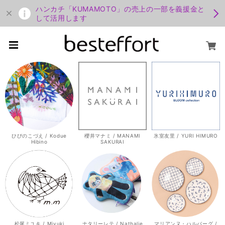
ハンカチ「KUMAMOTO」の売上の一部を義援金と
して活用します
ひびのこづえ / Kodue
櫻井マナミ / MANAMI
氷室友里 / YURI HIMURO
Hibino
SAKURAI
松尾ミユキ / Miyuki
ナタリーレテ / Nathalie
マリアンヌ・ハルバーグ /