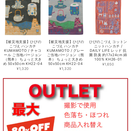
【被災地支援】ひびの
【被災地支援】ひびの
ひびのこづえ コットン
こづえ ハンカチ
こづえ ハンカチ
ニットハンカチ /
KUMAMOTO / チャコ
KUMAMOTO / グレー
DAILY LIFE レッド 抗
ール ご当地バージョン
ご当地バージョン（熊
菌 防臭 約17x24cm 綿
（熊本） ちょっと大き
本） ちょっと大きめ
100% KH26-01
め 50x50cm KH22-04
50x50cm KH22-04
¥1,650
¥1,320
¥1,320