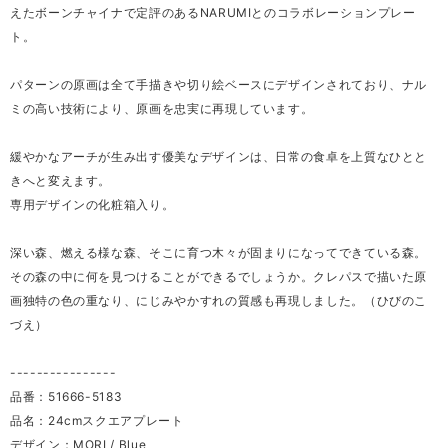
えたボーンチャイナで定評のあるNARUMIとのコラボレーションプレー
ト。
パターンの原画は全て手描きや切り絵ベースにデザインされており、ナル
ミの高い技術により、原画を忠実に再現しています。
緩やかなアーチが生み出す優美なデザインは、日常の食卓を上質なひとと
きへと変えます。
専用デザインの化粧箱入り。
深い森、燃える様な森、そこに育つ木々が固まりになってできている森。
その森の中に何を見つけることができるでしょうか。クレパスで描いた原
画独特の色の重なり、にじみやかすれの質感も再現しました。（ひびのこ
づえ）
----------------
品番：51666-5183
品名：24cmスクエアプレート
デザイン：MORI / Blue