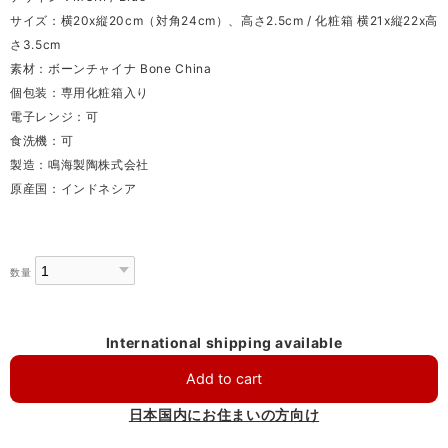
サイズ：横20x縦20cm（対角24cm）、高さ2.5cm / 化粧箱 横21x縦22x高
さ3.5cm
素材：ボーンチャイナ Bone China
個包装：専用化粧箱入り
電子レンジ：可
食洗機：可
製造：鳴海製陶株式会社
原産国：インドネシア
数量
International shipping available
Add to cart
日本国内にお住まいの方向け