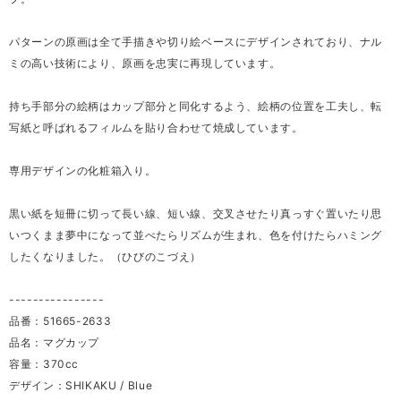
パターンの原画は全て手描きや切り絵ベースにデザインされており、ナル
ミの高い技術により、原画を忠実に再現しています。
持ち手部分の絵柄はカップ部分と同化するよう、絵柄の位置を工夫し、転
写紙と呼ばれるフィルムを貼り合わせて焼成しています。
専用デザインの化粧箱入り。
黒い紙を短冊に切って長い線、短い線、交叉させたり真っすぐ置いたり思
いつくまま夢中になって並べたらリズムが生まれ、色を付けたらハミング
したくなりました。（ひびのこづえ）
----------------
品番：51665-2633
品名：マグカップ
容量：370cc
デザイン：SHIKAKU / Blue