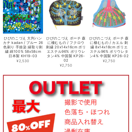
ひびのこづえ 大判ハン
ひびのこづえ ポーチ 森
ひびのこづえ ポーチ 森
カチ kadan / ブルー 26
に棲むもの / フクロウ
に棲むもの / カエル 刺
色刷り 手捺染 縁取り刺
刺繍 20x14x16cm ポリ
繍 8x14x18cm ポリエ
繍 綿100% 58x58cm
エステル96% ポリウレ
ステル96% ポリウレタ
日本製 KH19-03
タン4% 中国製 KP26-
ン4% 中国製 KP26-02
02
¥2,530
¥2,750
¥2,750