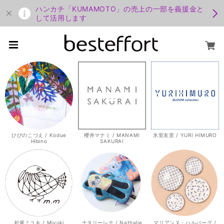
ハンカチ「KUMAMOTO」の売上の一部を義援金と
して活用します
ひびのこづえ / Kodue
櫻井マナミ / MANAMI
氷室友里 / YURI HIMURO
Hibino
SAKURAI
松尾ミユキ / Miyuki
ナタリーレテ / Nathalie
マリアンヌ・ハルバーグ /