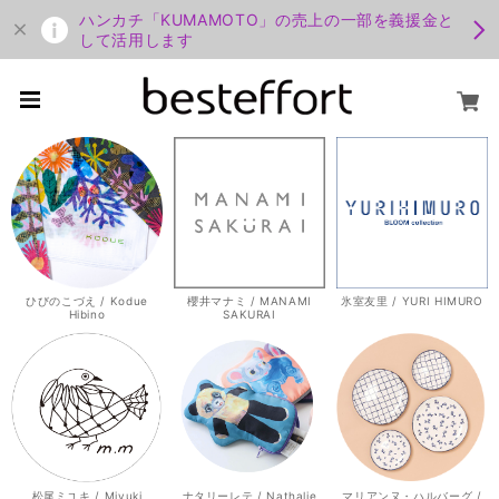
ハンカチ「KUMAMOTO」の売上の一部を義援金と
して活用します
ひびのこづえ / Kodue
櫻井マナミ / MANAMI
氷室友里 / YURI HIMURO
Hibino
SAKURAI
松尾ミユキ / Miyuki
ナタリーレテ / Nathalie
マリアンヌ・ハルバーグ /