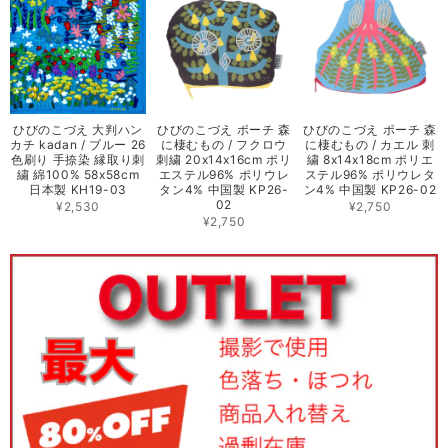
ひびのこづえ 大判ハン
ひびのこづえ ポーチ 森
ひびのこづえ ポーチ 森
カチ kadan / ブルー 26
に棲むもの / フクロウ
に棲むもの / カエル 刺
色刷り 手捺染 縁取り刺
刺繍 20x14x16cm ポリ
繍 8x14x18cm ポリエ
繍 綿100% 58x58cm
エステル96% ポリウレ
ステル96% ポリウレタ
日本製 KH19-03
タン4% 中国製 KP26-
ン4% 中国製 KP26-02
02
¥2,530
¥2,750
¥2,750