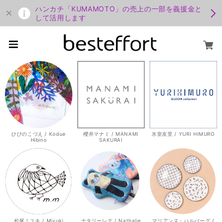
ハンカチ「KUMAMOTO」の売上の一部を義援金と
して活用します
ひびのこづえ / Kodue
櫻井マナミ / MANAMI
氷室友里 / YURI HIMURO
Hibino
SAKURAI
松尾ミユキ / Miyuki
ナタリーレテ / Nathalie
マリアンヌ・ハルバーグ /