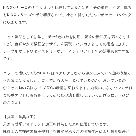
KINGシリーズのミニタオルと比較して大きさは約半分の縦長サイズ。厚み
もKINGシリーズの半分程度なので、小さく折りたたんでポケットやバッグ
に収まります。
ニット製品としては珍しい5〜6色の糸を使用。製造の難易度は高くなりま
すが、色鮮やかで繊細なデザインを実現。ハンカチとしての用途に加え、
テーブルマットやタペストリーなど、インテリアとしての活用もおすすめ
です。
ニットで描いた3人のLADYはジグザグしながら線が出来ていて顔の表情が
不思議になりました。笑っているのか、歌っているのか、泣いているの
か？その時の気持ちでLADYの表情は変わります。縦長の小さなハンカチは
どのポケットにもおさまってあなたの涙も優しくふいてあげるね。（ひび
のこづえ）
【抗菌・防臭加工】
天然有機系デオドラント加工を付与した糸を使用しています。
繊維上の常在菌繁殖を抑制する機能がありこの抗菌作用により防臭効果が