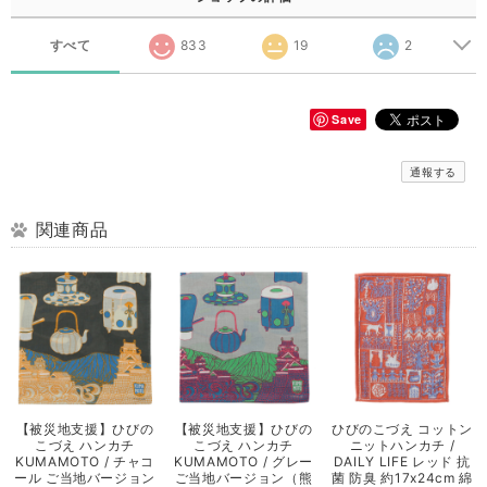
すべて
833
19
2
Save
通報する
関連商品
【被災地支援】ひびの
【被災地支援】ひびの
ひびのこづえ コットン
こづえ ハンカチ
こづえ ハンカチ
ニットハンカチ /
KUMAMOTO / チャコ
KUMAMOTO / グレー
DAILY LIFE レッド 抗
ール ご当地バージョン
ご当地バージョン（熊
菌 防臭 約17x24cm 綿