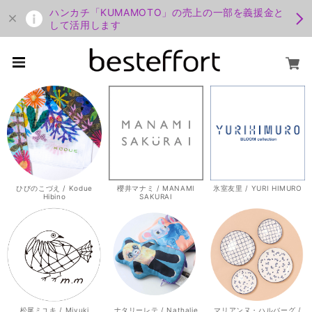
ハンカチ「KUMAMOTO」の売上の一部を義援金と
して活用します
ひびのこづえ / Kodue
櫻井マナミ / MANAMI
氷室友里 / YURI HIMURO
Hibino
SAKURAI
松尾ミユキ / Miyuki
ナタリーレテ / Nathalie
マリアンヌ・ハルバーグ /