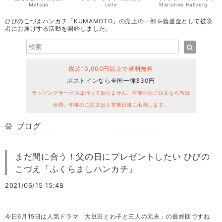
Matsuo
Lete
Marianne Hallberg
ひびのこづえハンカチ「KUMAMOTO」の売上の一部を義援金として被災
者にお届けする活動を開始しました。
税込10,000円以上で送料無料
ポストインなら全国一律330円
ラッピングサービスは行っておりません。午前中のご注文なら当日
出荷、午後のご注文は１営業日後に出荷します。
ブログ
まだ間に合う！父の日にプレゼントしたい ひびの
こづえ「ふくらましハンカチ」
2021/06/15 15:48
今日6月15日は人気ドラマ
「大豆田とわ子と三人の元夫」の最終回ですね