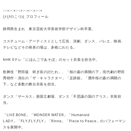
:-:+:-:+:-:+:-:+:-:+:-:+
ひびのこづえ プロフィール
静岡県生まれ 東京芸術大学美術学部デザイン科卒業。
コスチューム・アーティストとして広告、演劇、ダンス、バレエ、映画、
テレビなどその発表の場は、多岐にわたる。
NHK Eテレ「にほんごであそぼ」のセット衣装を担当中。
歌舞伎「野田版 研ぎ辰の討たれ」、「桜の森の満開の下」現代劇の野田
秀樹作・演出の「ザ・キャラクター」「足跡姫」「贋作桜の森の満開の
下」など多数の舞台衣装を担当。
ダンス「サーカス」新国立劇場、ダンス「不思議の国のアリス」衣装担
当。
「LIVE BONE」「WONDER WATER」「Humanoid
LADY」「FLY,FLY,FLY」「Rinne」「Piece to Peace」のパフォーマン
スを展開中。