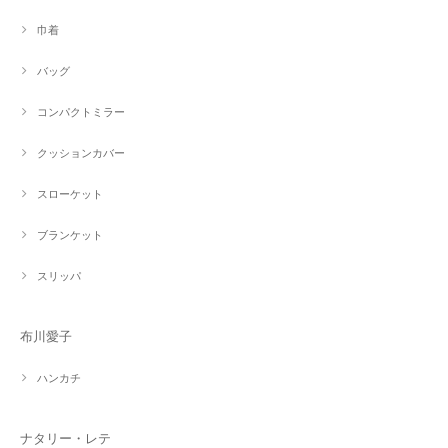
巾着
バッグ
コンパクトミラー
クッションカバー
スローケット
ブランケット
スリッパ
布川愛子
ハンカチ
ナタリー・レテ