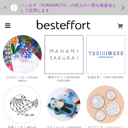
ハンカチ「KUMAMOTO」の売上の一部を義援金と
して活用します
ひびのこづえ / Kodue
櫻井マナミ / MANAMI
氷室友里 / YURI HIMURO
Hibino
SAKURAI
松尾ミユキ / Miyuki
ナタリーレテ / Nathalie
マリアンヌ・ハルバーグ /