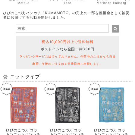
Matsuo
Lete
Marianne Hallberg
ひびのこづえハンカチ「KUMAMOTO」の売上の一部を義援金として被災
者にお届けする活動を開始しました。
税込10,000円以上で送料無料
ポストインなら全国一律330円
ラッピングサービスは行っておりません。午前中のご注文なら当日
出荷、午後のご注文は１営業日後に出荷します。
ニットタイプ
ひびのこづえ コッ
ひびのこづえ コッ
ひびのこづえ コッ
トンニットハンカチ
トンニットハンカチ
トンニットハンカチ