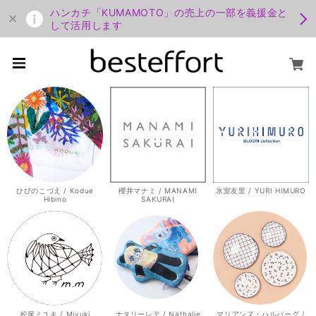
ハンカチ「KUMAMOTO」の売上の一部を義援金と
して活用します
ひびのこづえ / Kodue
櫻井マナミ / MANAMI
氷室友里 / YURI HIMURO
Hibino
SAKURAI
松尾ミユキ / Miyuki
ナタリーレテ / Nathalie
マリアンヌ・ハルバーグ /