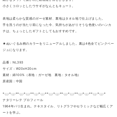
小さくコロッとしたウサギがなんともキュート。
表地は柔らかな質感のガーゼ素材、裏地はタオル地で仕上げました。
手を洗うのが当たり前になった今、気持ちがあがりそうな色使いのハンカ
チは、ちょっとしたギフトとしてもおすすめです。
★ぬいぐるみ柄のカラーをリニューアルしました。裏は4色全てピンクベー
ジュになります。
品番：NL393
サイズ：W20xH20cm
素材：綿100%（表地：ガーゼ地 裏地：タオル地）
原産国：中国
*:;;;:*:;;;:**:;;;:*:;;;:**:;;;:*:;;;:**:;;;:*:;;;:**:;;;:*:;;;:**:;;;:*:;;;:**:;;;:*:;;;:*
ナタリーレテ プロフィール
1964年パリ生まれ。テキスタイル、リトグラフやセラミックなど幅広くア
ートを学ぶ。