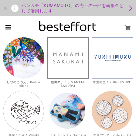
ハンカチ「KUMAMOTO」の売上の一部を義援金と
して活用します
ひびのこづえ / Kodue
櫻井マナミ / MANAMI
氷室友里 / YURI HIMURO
Hibino
SAKURAI
松尾ミユキ / Miyuki
ナタリーレテ / Nathalie
マリアンヌ・ハルバーグ /