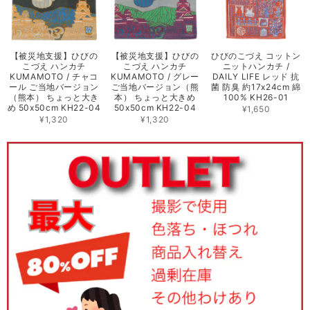
【被災地支援】ひびの
【被災地支援】ひびの
ひびのこづえ コットン
こづえ ハンカチ
こづえ ハンカチ
ニットハンカチ /
KUMAMOTO / チャコ
KUMAMOTO / グレー
DAILY LIFE レッド 抗
ール ご当地バージョン
ご当地バージョン（熊
菌 防臭 約17x24cm 綿
（熊本） ちょっと大き
本） ちょっと大きめ
100% KH26-01
め 50x50cm KH22-04
50x50cm KH22-04
¥1,650
¥1,320
¥1,320