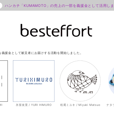
ハンカチ「KUMAMOTO」の売上の一部を義援金として活用し
部を義援金として被災者にお届けする活動を開始しました。
MI
氷室友里 / YURI HIMURO
松尾ミユキ / Miyuki Matsuo
ナタリー