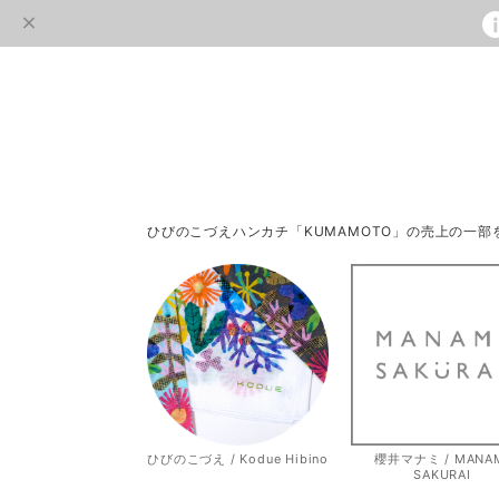
ひびのこづえハンカチ「KUMAMOTO」の売上の一
ひびのこづえ / Kodue Hibino
櫻井マナミ / MANA
SAKURAI