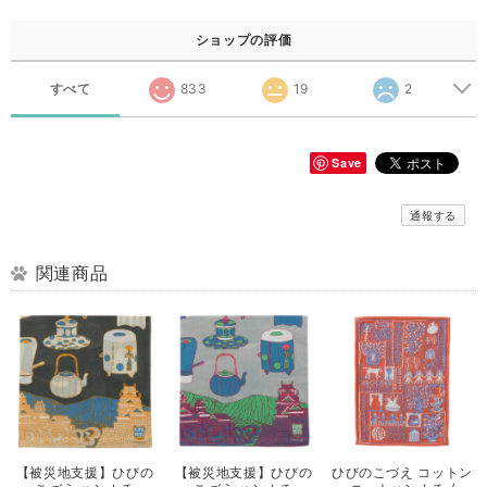
ショップの評価
すべて
833
19
2
Save
通報する
関連商品
【被災地支援】ひびの
【被災地支援】ひびの
ひびのこづえ コットン