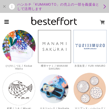
ハンカチ「KUMAMOTO」の売上の一部を義援金と
して活用します
ひびのこづえ / Kodue
櫻井マナミ / MANAMI
氷室友里 / YURI HIMURO
Hibino
SAKURAI
松尾ミユキ / Miyuki
ナタリーレテ / Nathalie
マリアンヌ・ハルバーグ /