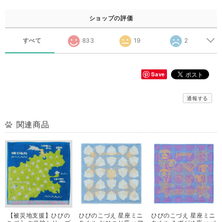
ショップの評価
すべて
833
19
2
Save
通報する
関連商品
【被災地支援】ひびの
ひびのこづえ 星座ミニ
ひびのこづえ 星座ミニ