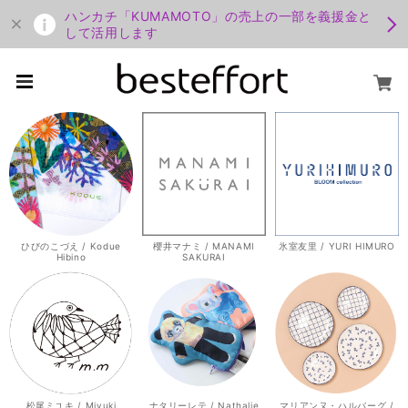
ハンカチ「KUMAMOTO」の売上の一部を義援金と
して活用します
ひびのこづえ / Kodue
櫻井マナミ / MANAMI
氷室友里 / YURI HIMURO
Hibino
SAKURAI
松尾ミユキ / Miyuki
ナタリーレテ / Nathalie
マリアンヌ・ハルバーグ /